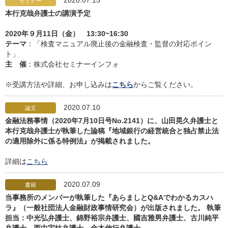
2020.07.15
セミナー
本行克哉弁護士の講演予定
2020年９月11日（金） 13:30~16:30
テーマ
：「検査マニュアル廃止後の金融検査・監督の対応ポイン
ト」
主 催
：株式会社セミナーインフォ
※受講方法や詳細、お申し込みは
こちら
からご覧ください。
2020.07.10
論文
金融法務事情（2020年7月10日号No.2141）に、山田晃久弁護士と
本行克哉弁護士が執筆した論稿『地域銀行の経営統合と独占禁止法
の適用除外に係る特例法』が掲載されました。
詳細は
こちら
2020.07.09
書籍
当事務所のメンバーが執筆した『あらましとQ&Aでわかるカスハ
ラ』（一般社団法人金融財政事情研究会）が出版されました。 執筆
担当：中光弘弁護士、錦野裕宗弁護士、國吉雅男弁護士、古川純平