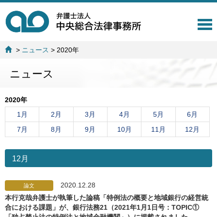
T
o
g
>
ニュース
>
2020年
g
l
ニュース
e
n
a
2020年
v
i
1月
2月
3月
4月
5月
6月
g
7月
8月
9月
10月
11月
12月
a
t
i
12月
o
n
2020.12.28
論文
本行克哉弁護士が執筆した論稿「特例法の概要と地域銀行の経営統
合における課題」が、銀行法務21（2021年1月1日号：TOPIC①