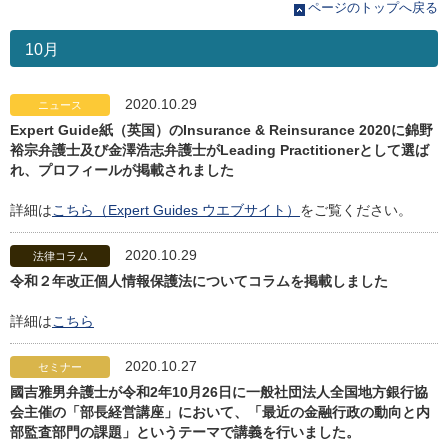
ページのトップへ戻る
10月
2020.10.29
ニュース
Expert Guide紙（英国）のInsurance & Reinsurance 2020に錦野
裕宗弁護士及び金澤浩志弁護士がLeading Practitionerとして選ば
れ、プロフィールが掲載されました
詳細は
こちら（Expert Guides ウエブサイト）
をご覧ください。
2020.10.29
法律コラム
令和２年改正個人情報保護法についてコラムを掲載しました
詳細は
こちら
2020.10.27
セミナー
國吉雅男弁護士が令和2年10月26日に一般社団法人全国地方銀行協
会主催の「部長経営講座」において、「最近の金融行政の動向と内
部監査部門の課題」というテーマで講義を行いました。