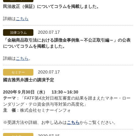
民法改正（保証）についてコラムを掲載しました。
詳細は
こちら
2020.07.17
法律コラム
「金融商品取引法における課徴金事例集～不公正取引編～」の公表
についてコラムを掲載しました。
詳細は
こちら
。
2020.07.17
セミナー
國吉雅男弁護士の講演予定
2020年９月30日（水） 13:30～16:30
テーマ
：「FATF第4次対日相互審査の結果を踏まえたマネー・ロー
ンダリング・テロ資金供与等対策の高度化」
主 催
：株式会社セミナーインフォ
※受講方法や詳細、お申し込みは
こちら
からご覧ください。