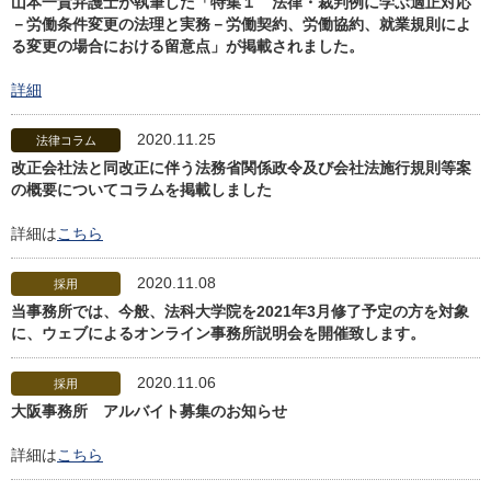
山本一貴弁護士が執筆した「特集１ 法律・裁判例に学ぶ適正対応
－労働条件変更の法理と実務－労働契約、労働協約、就業規則によ
る変更の場合における留意点」が掲載されました。
詳細
2020.11.25
法律コラム
改正会社法と同改正に伴う法務省関係政令及び会社法施行規則等案
の概要についてコラムを掲載しました
詳細は
こちら
2020.11.08
採用
当事務所では、今般、法科大学院を2021年3月修了予定の方を対象
に、ウェブによるオンライン事務所説明会を開催致します。
2020.11.06
採用
大阪事務所 アルバイト募集のお知らせ
詳細は
こちら