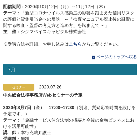
配信期間
：2020年10月12日（月）～11月12日（木）
テーマ
：「新型コロナウイルス感染症の影響を踏まえた信用リスク
の評価と貸倒引当金への反映 ～「検査マニュアル廃止後の融資に
関する検査・監督の考え方と進め方」を踏まえて ～」
主 催
：シグマベイスキャピタル株式会社
※受講方法や詳細、お申し込みは
こちら
からご覧ください。
ページのトップへ戻る
7月
2020.07.26
セミナー
中央総合法律事務所Webセミナーの予定
2020年8月7日（金） 17:00~17:30
（別途、質疑応答時間を設ける
予定です。）
テーマ
：「金融サービス仲介法制の概要と今後の金融ビジネスにお
ける活用可能性」
講 師
：本行克哉弁護士
受講料
：無料