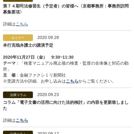
第７４期司法修習生（予定者）の皆様へ〈京都事務所：事務所訪問
募集要項〉
詳細は
こちら
2020.09.28
セミナー
本行克哉弁護士の講演予定
2020年11月27日（金） 9:30~11:30
テーマ
：「検査マニュアル廃止後の検査・監督の全体像と対応の勘
所」
主 催
：金融ファクシミリ新聞社
※受講方法や詳細、お申し込みは
こちら
からご覧ください。
2020.09.23
法律コラム
コラム「電子文書の活用に向けた法的検討」の内容を更新致しまし
た
詳細は
こちら
2020.09.17