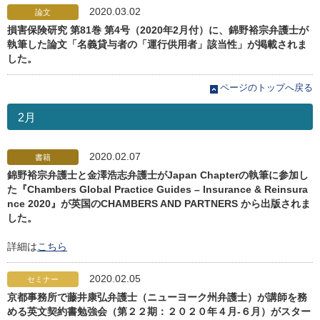
2020.03.02
論文
損害保険研究 第81巻 第4号（2020年2月付）に、錦野裕宗弁護士が
執筆した論文「名義貸与者の「運行供用者」該当性」が掲載されま
した。
ページのトップへ戻る
2月
2020.02.07
書籍
錦野裕宗弁護士と金澤浩志弁護士がJapan Chapterの執筆に参加し
た『Chambers Global Practice Guides – Insurance & Reinsura
nce 2020』が英国のCHAMBERS AND PARTNERS から出版されま
した。
詳細は
こちら
2020.02.05
セミナー
京都事務所で藤井康弘弁護士（ニューヨーク州弁護士）が講師を務
める英文契約書勉強会（第２２期：２０２０年４月-６月）がスター