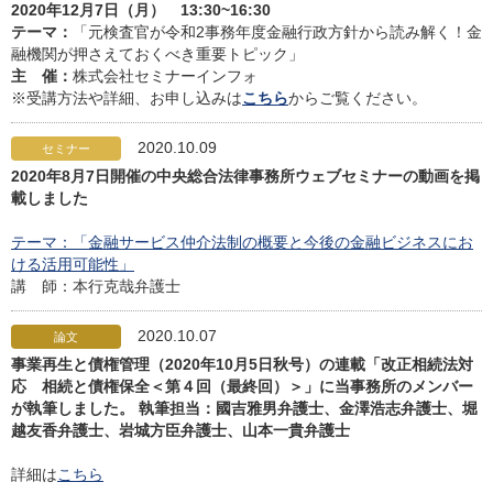
2020年12月7日（月） 13:30~16:30
テーマ：
「元検査官が令和2事務年度金融行政方針から読み解く！金
融機関が押さえておくべき重要トピック」
主 催：
株式会社セミナーインフォ
※受講方法や詳細、お申し込みは
こちら
からご覧ください。
2020.10.09
セミナー
2020年8月7日開催の中央総合法律事務所ウェブセミナーの動画を掲
載しました
テーマ：「金融サービス仲介法制の概要と今後の金融ビジネスにお
ける活用可能性」
講 師：本行克哉弁護士
2020.10.07
論文
事業再生と債権管理（2020年10月5日秋号）の連載「改正相続法対
応 相続と債権保全＜第４回（最終回）＞」に当事務所のメンバー
が執筆しました。 執筆担当：國吉雅男弁護士、金澤浩志弁護士、堀
越友香弁護士、岩城方臣弁護士、山本一貴弁護士
詳細は
こちら