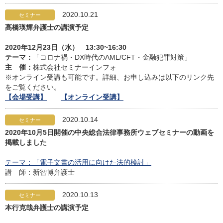
2020.10.21
セミナー
髙橋瑛輝弁護士の講演予定
2020年12月23日（水） 13:30~16:30
テーマ：
「コロナ禍・DX時代のAML/CFT・金融犯罪対策」
主 催：
株式会社セミナーインフォ
※オンライン受講も可能です。詳細、お申し込みは以下のリンク先
をご覧ください。
【会場受講】
【オンライン受講】
2020.10.14
セミナー
2020年10月5日開催の中央総合法律事務所ウェブセミナーの動画を
掲載しました
テーマ：「電子文書の活用に向けた法的検討」
講 師：新智博弁護士
2020.10.13
セミナー
本行克哉弁護士の講演予定