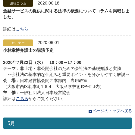
2020.06.18
法律コラム
金融サービスの提供に関する法律の概要についてコラムを掲載しま
した。
詳細は
こちら
2020.06.01
セミナー
小林章博弁護士の講演予定
2020年7月22日（水） 10：00～17：00
テーマ
：非上場・非公開会社のための会社法の基礎知識と実務
～会社法の基本的な仕組みと重要ポイントを分かりやすく解説～
会 場
：日本経営協会関西本部内 専用教室
（大阪市西区靱本町1-8-4 大阪科学技術ｾﾝﾀｰﾋﾞﾙ内）
主 催
：一般社団法人日本経営協会
詳細は
こちら
からご覧ください。
ページのトップへ戻る
5月