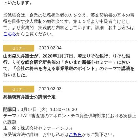
トいたします。
当勉強会は、企業の法務担当者の方を交え、英文契約書の基本の習
得を目指す少人数制の勉強会です。第１１期より中級者向けとし
て、より実務的、実践的な内容としています。詳細、お申し込みは
こちら
からご覧ください。
2020.02.04
セミナー
山田晃久弁護士が、2020年1月17日、埼玉りそな銀行、りそな銀
行、りそな総合研究所共催の「さいまた新都心セミナー」におい
て、「会社の将来を考える事業承継のポイント」のテーマで講演を
行いました。
2020.02.03
セミナー
髙橋瑛輝弁護士の講演予定
開講日
：3月17日（火）13:30～16:30
テーマ
：FATF審査後のマネロン・テロ資金供与対策における実務上
の課題
主 催
：株式会社セミナーインフォ
※受講方法や詳細、お申し込みは
こちら
からご覧下さい。