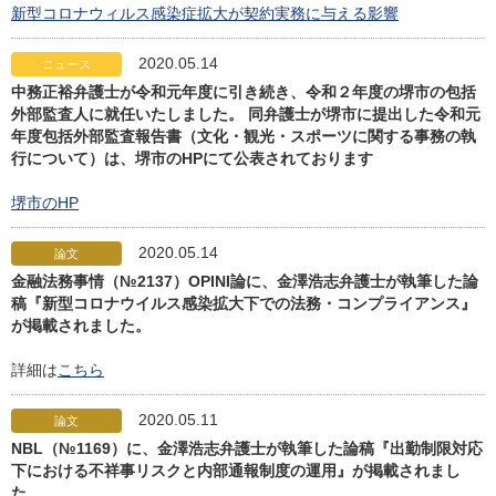
新型コロナウィルス感染症拡大が契約実務に与える影響
2020.05.14
ニュース
中務正裕弁護士が令和元年度に引き続き、令和２年度の堺市の包括
外部監査人に就任いたしました。 同弁護士が堺市に提出した令和元
年度包括外部監査報告書（文化・観光・スポーツに関する事務の執
行について）は、堺市のHPにて公表されております
堺市のHP
2020.05.14
論文
金融法務事情（№2137）OPINI論に、金澤浩志弁護士が執筆した論
稿『新型コロナウイルス感染拡大下での法務・コンプライアンス』
が掲載されました。
詳細は
こちら
2020.05.11
論文
NBL（№1169）に、金澤浩志弁護士が執筆した論稿『出勤制限対応
下における不祥事リスクと内部通報制度の運用』が掲載されまし
た。