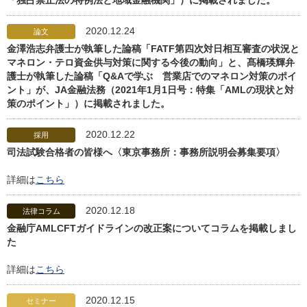
「独占禁止法の特例法と地域金融機関」）に掲載されました。
2020.12.24
論文
金澤浩志弁護士が執筆した論稿「FATF第四次対日相互審査の状況と
マネロン・テロ資金供与対策に関する今後の動向」と、髙橋瑛輝弁
護士が執筆した論稿「Q&Aで学ぶ 営業店でのマネロン対策のポイ
ント」が、JA金融法務（2021年1月1日号：特集「AMLの現状と対
策のポイント」）に掲載されました。
2020.12.22
採用
司法試験合格者の皆様へ〈東京事務所：事務所説明会募集要項〉
詳細は
こちら
2020.12.18
法律コラム
金融庁AMLCFTガイドラインの改正案についてコラムを掲載しまし
た
詳細は
こちら
2020.12.15
セミナー