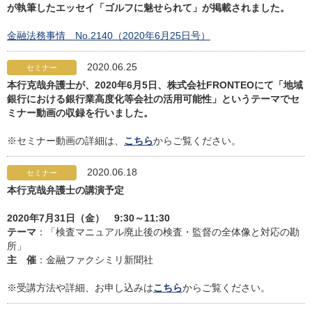
が執筆したエッセイ「ゴルフに魅せられて」が掲載されました。
金融法務事情 No.2140（2020年6月25日号）
2020.06.25
セミナー
本行克哉弁護士が、2020年6月5日、株式会社FRONTEOにて「地域
銀行における銀行業高度化等会社の活用可能性」というテーマでセ
ミナー動画の収録を行いました。
※セミナー動画の詳細は、
こちら
からご覧ください。
2020.06.18
セミナー
本行克哉弁護士の講演予定
2020年7月31日（金） 9:30～11:30
テーマ
：「検査マニュアル廃止後の検査・監督の全体像と対応の勘
所」
主 催
：金融ファクシミリ新聞社
※受講方法や詳細、お申し込みは
こちら
からご覧ください。