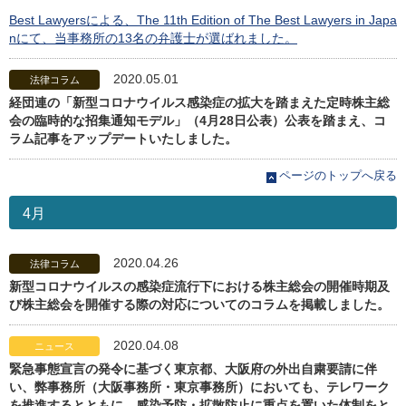
Best Lawyersによる、The 11th Edition of The Best Lawyers in Japa
nにて、当事務所の13名の弁護士が選ばれました。
2020.05.01
法律コラム
経団連の「新型コロナウイルス感染症の拡大を踏まえた定時株主総
会の臨時的な招集通知モデル」（4月28日公表）公表を踏まえ、コ
ラム記事をアップデートいたしました。
ページのトップへ戻る
4月
2020.04.26
法律コラム
新型コロナウイルスの感染症流行下における株主総会の開催時期及
び株主総会を開催する際の対応についてのコラムを掲載しました。
2020.04.08
ニュース
緊急事態宣言の発令に基づく東京都、大阪府の外出自粛要請に伴
い、弊事務所（大阪事務所・東京事務所）においても、テレワーク
を推進するとともに、感染予防・拡散防止に重点を置いた体制をと