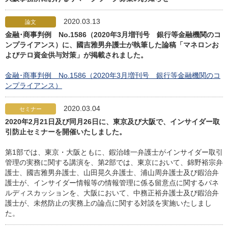
2020.03.13
論文
金融･商事判例 No.1586（2020年3月増刊号 銀行等金融機関のコ
ンプライアンス）に、國吉雅男弁護士が執筆した論稿「マネロンお
よびテロ資金供与対策」が掲載されました。
金融･商事判例 No.1586（2020年3月増刊号 銀行等金融機関のコ
ンプライアンス）
2020.03.04
セミナー
2020年2月21日及び同月26日に、東京及び大阪で、インサイダー取
引防止セミナーを開催いたしました。
第1部では、東京・大阪ともに、鍜治雄一弁護士がインサイダー取引
管理の実務に関する講演を、第2部では、東京において、錦野裕宗弁
護士、國吉雅男弁護士、山田晃久弁護士、浦山周弁護士及び鍜治弁
護士が、インサイダー情報等の情報管理に係る留意点に関するパネ
ルディスカッションを、大阪において、中務正裕弁護士及び鍜治弁
護士が、未然防止の実務上の論点に関する対談を実施いたしまし
た。