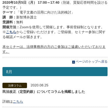
2020年10月5日（月） 17:00～17:40
（別途、質疑応答時間を設ける
予定です。）
テーマ：
「電子文書の活用に向けた法的検討」
講 師：
新智博弁護士
受講料：
無料
開催方法：
Zoomを使用して開催します。事前登録制となります。
※
こちら
からご登録いただけます。ご登録後、セミナー参加に関す
る確認メールが届きます。
本セミナーは、法律事務所の方のご参加はご遠慮いただいておりま
す。
ページのトップへ戻る
8月
2020.08.25
法律コラム
民法改正（定型約款）についてコラムを掲載しました
詳細は
こちら