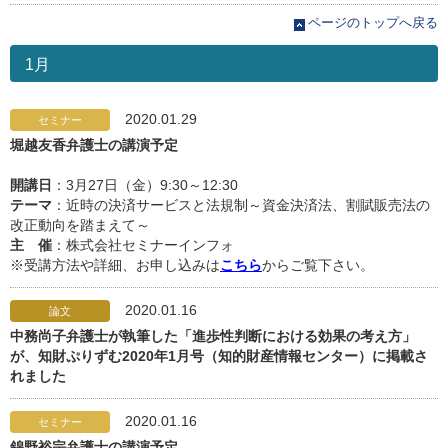
ページのトップへ戻る
1月
2020.01.29
セミナー
堀越友香弁護士の講演予定
開講日
：3月27日（金）9:30～12:30
テーマ
：近時の決済サービスと法規制～資金決済法、割賦販売法の
改正動向を踏まえて～
主 催
：株式会社セミナーインフォ
※受講方法や詳細、お申し込みは
こちら
からご覧下さい。
2020.01.16
論文
中務尚子弁護士が執筆した「進歩性判断における効果の考え方」
が、知財ぷりずむ2020年1月号（知的財産情報センター）に掲載さ
れました
2020.01.16
セミナー
錦野裕宗弁護士の講演予定