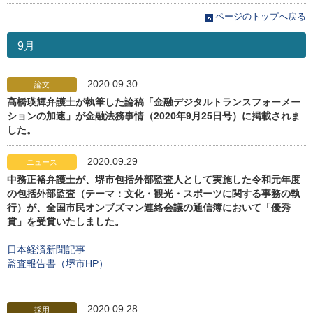
ページのトップへ戻る
9月
2020.09.30
論文
髙橋瑛輝弁護士が執筆した論稿「金融デジタルトランスフォーメー
ションの加速」が金融法務事情（2020年9月25日号）に掲載されま
した。
2020.09.29
ニュース
中務正裕弁護士が、堺市包括外部監査人として実施した令和元年度
の包括外部監査（テーマ：文化・観光・スポーツに関する事務の執
行）が、全国市民オンブズマン連絡会議の通信簿において「優秀
賞」を受賞いたしました。
日本経済新聞記事
監査報告書（堺市HP）
2020.09.28
採用