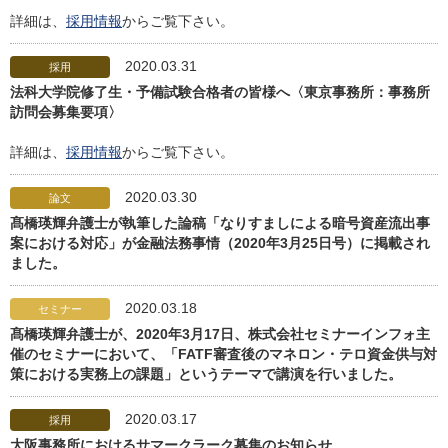
詳細は、
採用情報
からご覧下さい。
2020.03.31
採用
法科大学院修了生・予備試験合格者の皆様へ〈東京事務所：事務所
訪問会募集要項〉
詳細は、
採用情報
からご覧下さい。
2020.03.30
論文
髙橋瑛輝弁護士が執筆した論稿「なりすましによる暗号資産流出事
案における対応」が金融法務事情（2020年3月25日号）に掲載され
ました。
2020.03.18
セミナー
髙橋瑛輝弁護士が、2020年3月17日、株式会社セミナーインフォ主
催のセミナーにおいて、「FATF審査後のマネロン・テロ資金供与対
策における実務上の課題」というテーマで講演を行いました。
2020.03.17
採用
大阪事務所におけるサマークラーク募集のお知らせ