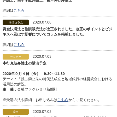
弁護士、西中宇紘弁護士、金木伸行弁護士
詳細は
こちら
2020.07.08
法律コラム
資金決済法と割賦販売法が改正されました。改正のポイントとビジ
ネスへ及ぼす影響についてコラムを掲載しました。
詳細は
こちら
2020.07.03
セミナー
本行克哉弁護士の講演予定
2020年９月４日（金） 9:30～11:30
テーマ
：「独占禁止法の特例法成立と地域銀行の経営統合における
活用法の解説」
主 催
：金融ファクシミリ新聞社
※受講方法や詳細、お申し込みは
こちら
からご覧ください。
2020.07.02
論文