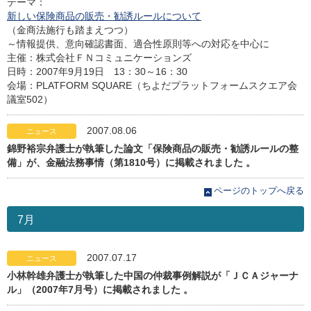
テーマ：
新しい保険商品の販売・勧誘ルールについて
（金商法施行も踏まえつつ）
～情報提供、意向確認書面、適合性原則等への対応を中心に
主催：株式会社ＦＮコミュニケーションズ
日時：2007年9月19日 13：30～16：30
会場：PLATFORM SQUARE（ちよだプラットフォームスクエア会
議室502）
2007.08.06
ニュース
錦野裕宗弁護士が執筆した論文「保険商品の販売・勧誘ルールの整
備」が、金融法務事情（第1810号）に掲載されました 。
ページのトップへ戻る
7月
2007.07.17
ニュース
小林幹雄弁護士が執筆した中国の仲裁事例解説が「ＪＣＡジャーナ
ル」（2007年7月号）に掲載されました 。