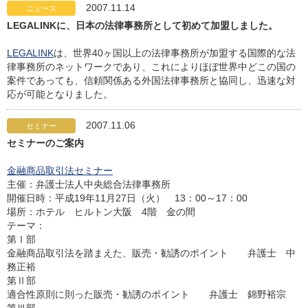
2007.11.14
ニュース
LEGALINKに、日本の法律事務所として初めて加盟しました。
LEGALINK
は、世界40ヶ国以上の法律事務所が加盟する国際的な法
律事務所のネットワークであり、これによりほぼ世界中どこの国の
案件であっても、信頼関係ある外国法律事務所と協同し、迅速な対
応が可能となりました。
2007.11.06
セミナー
セミナーのご案内
金融商品取引法セミナー
主催：弁護士法人中央総合法律事務所
開催日時：平成19年11月27日（火） 13：00～17：00
場所：ホテル ヒルトン大阪 4階 金の間
テーマ：
第Ⅰ部
金融商品取引法を踏まえた、販売・勧誘のポイント 弁護士 中
務正裕
第Ⅱ部
適合性原則に則った販売・勧誘のポイント 弁護士 錦野裕宗