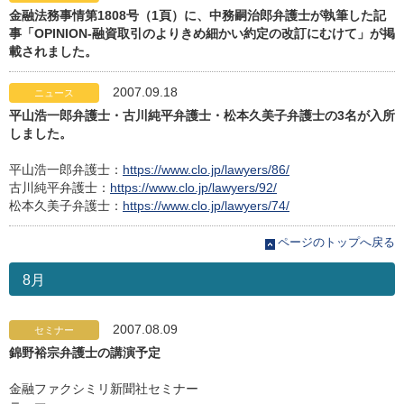
金融法務事情第1808号（1頁）に、中務嗣治郎弁護士が執筆した記
事「OPINION-融資取引のよりきめ細かい約定の改訂にむけて」が掲
載されました。
2007.09.18
ニュース
平山浩一郎弁護士・古川純平弁護士・松本久美子弁護士の3名が入所
しました。
平山浩一郎弁護士：
https://www.clo.jp/lawyers/86/
古川純平弁護士：
https://www.clo.jp/lawyers/92/
松本久美子弁護士：
https://www.clo.jp/lawyers/74/
ページのトップへ戻る
8月
2007.08.09
セミナー
錦野裕宗弁護士の講演予定
金融ファクシミリ新聞社セミナー