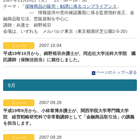
2007年11月20日（火） 13：30～16：30
テーマ：「
保険商品の販売・勧誘に係るコンプライアンス
」
― 情報提供や意向確認書面に係る監督指針改正、金
融商品取引法、窓販規制を中心に
講師：弁護士 錦野裕宗
会場は、いずれも メルパルク東京（東京都港区芝公園2-5-20）
2007.10.04
ニュース
平成19年10月から、錦野裕宗弁護士が、同志社大学法科大学院 嘱
託講師（保険法担当）に就任しました。
ページのトップへ戻る
9月
2007.09.28
ニュース
平成19年9月から、小林章博弁護士が、関西学院大学専門職大学
院 経営戦略研究科で非常勤講師として「金融商品取引法」の講義
を担当します。
2007.09.28
ニュース