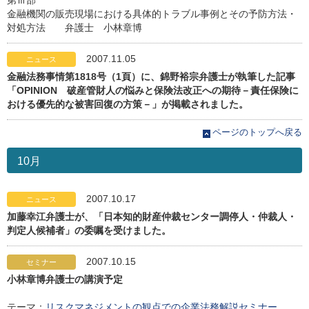
第Ⅲ部
金融機関の販売現場における具体的トラブル事例とその予防方法・
対処方法 弁護士 小林章博
2007.11.05
ニュース
金融法務事情第1818号（1頁）に、錦野裕宗弁護士が執筆した記事
「OPINION 破産管財人の悩みと保険法改正への期待－責任保険に
おける優先的な被害回復の方策－」が掲載されました。
ページのトップへ戻る
10月
2007.10.17
ニュース
加藤幸江弁護士が、「日本知的財産仲裁センター調停人・仲裁人・
判定人候補者」の委嘱を受けました。
2007.10.15
セミナー
小林章博弁護士の講演予定
テーマ：
リスクマネジメントの観点での企業法務解説セミナー