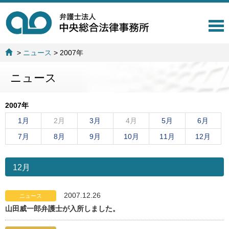
T
o
g
>
ニュース
>
2007年
g
l
ニュース
e
n
a
2007年
v
i
1月
2月
3月
4月
5月
6月
g
7月
8月
9月
10月
11月
12月
a
t
i
12月
o
n
2007.12.26
ニュース
山田威一郎弁護士が入所しました。