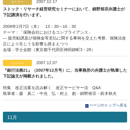
2007.12.17
セミナー
ストック・リサーチ経営研究セミナーにおいて、錦野裕宗弁護士が
下記講演を行います。
2008年2月7日（木） 13：30～16：30
テーマ：「保険会社におけるコンプライアンス」
― 販売勧誘及び保険金等支払に関する事例を交えた考察、保険法改
正により生じうる影響も踏まえつつ
会場：学士会館（東京都千代田区神田錦町3－28）
2007.12.07
ニュース
『銀行法務21』（2007年12月号）に、当事務所の弁護士が執筆した
下記論文が掲載されました。
特集 改正法案を読み解く 改正サービサー法 Q&A
執筆者：森 真二・中光 弘・村上 創・錦野裕宗・鈴木秋夫
ページのトップへ戻る
11月