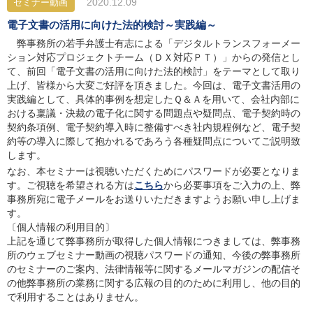
2020.12.09
セミナー動画
電子文書の活用に向けた法的検討～実践編～
弊事務所の若手弁護士有志による「デジタルトランスフォーメー
ション対応プロジェクトチーム（ＤＸ対応ＰＴ）」からの発信とし
て、前回「電子文書の活用に向けた法的検討」をテーマとして取り
上げ、皆様から大変ご好評を頂きました。今回は、電子文書活用の
実践編として、具体的事例を想定したＱ＆Ａを用いて、会社内部に
おける稟議・決裁の電子化に関する問題点や疑問点、電子契約時の
契約条項例、電子契約導入時に整備すべき社内規程例など、電子契
約等の導入に際して抱かれるであろう各種疑問点についてご説明致
します。
なお、本セミナーは視聴いただくためにパスワードが必要となりま
す。ご視聴を希望される方は
こちら
から必要事項をご入力の上、弊
事務所宛に電子メールをお送りいただきますようお願い申し上げま
す。
〔個人情報の利用目的〕
上記を通じて弊事務所が取得した個人情報につきましては、弊事務
所のウェブセミナー動画の視聴パスワードの通知、今後の弊事務所
のセミナーのご案内、法律情報等に関するメールマガジンの配信そ
の他弊事務所の業務に関する広報の目的のために利用し、他の目的
で利用することはありません。