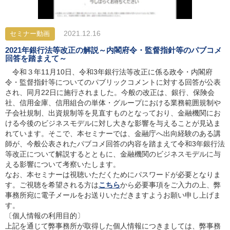
2021.12.16
セミナー動画
2021年銀行法等改正の解説～内閣府令・監督指針等のパブコメ
回答を踏まえて～
令和３年11月10日、令和3年銀行法等改正に係る政令・内閣府
令・監督指針等についてのパブリックコメントに対する回答が公表
され、同月22日に施行されました。今般の改正は、銀行、保険会
社、信用金庫、信用組合の単体・グループにおける業務範囲規制や
子会社規制、出資規制等を見直すものとなっており、金融機関にお
ける今後のビジネスモデルに対し大きな影響を与えることが見込ま
れています。そこで、本セミナーでは、金融庁へ出向経験のある講
師が、今般公表されたパブコメ回答の内容を踏まえて令和3年銀行法
等改正について解説するとともに、金融機関のビジネスモデルに与
える影響について考察いたします。
なお、本セミナーは視聴いただくためにパスワードが必要となりま
す。ご視聴を希望される方は
こちら
から必要事項をご入力の上、弊
事務所宛に電子メールをお送りいただきますようお願い申し上げま
す。
〔個人情報の利用目的〕
上記を通じて弊事務所が取得した個人情報につきましては、弊事務