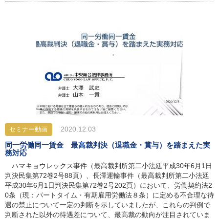
2020.12.03
セミナー動画
同一労働同一賃金 最高裁判決（退職金・賞与）を踏まえた実
務対応
ハマキョウレックス事件（最高裁判所第二小法廷平成30年6月1日
判決民集第72巻2号88頁）、長澤運輸事件（最高裁判所第二小法廷
平成30年6月1日判決民集第72巻2号202頁）において、労働契約法2
0条（現：パートタイム・有期雇用労働法８条）に定める不合理な待
遇の禁止について一定の判断を示していましたが、これらの判例で
判断された以外の待遇差について、最高裁の動向が注目されていま