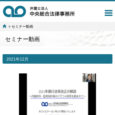
T
o
g
>
セミナー動画
g
l
セミナー動画
e
n
a
v
i
2021年12月
g
a
t
i
o
n