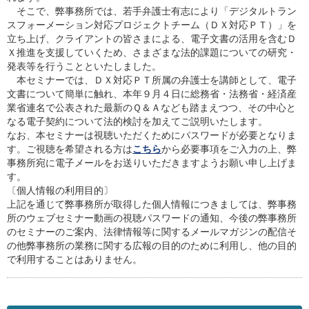
そこで、弊事務所では、若手弁護士有志により「デジタルトラン
スフォーメーション対応プロジェクトチーム（ＤＸ対応ＰＴ）」を
立ち上げ、クライアントの皆さまによる、電子文書の活用を含むＤ
Ｘ推進を支援していくため、さまざまな法的課題についての研究・
発表等を行うことといたしました。
本セミナーでは、ＤＸ対応ＰＴ所属の弁護士を講師として、電子
文書について簡単に触れ、本年９月４日に総務省・法務省・経済産
業省連名で公表された最新のＱ＆Ａなども踏まえつつ、その中心と
なる電子契約について法的検討を加えてご説明いたします。
なお、本セミナーは視聴いただくためにパスワードが必要となりま
す。ご視聴を希望される方は
こちら
から必要事項をご入力の上、弊
事務所宛に電子メールをお送りいただきますようお願い申し上げま
す。
〔個人情報の利用目的〕
上記を通じて弊事務所が取得した個人情報につきましては、弊事務
所のウェブセミナー動画の視聴パスワードの通知、今後の弊事務所
のセミナーのご案内、法律情報等に関するメールマガジンの配信そ
の他弊事務所の業務に関する広報の目的のために利用し、他の目的
で利用することはありません。