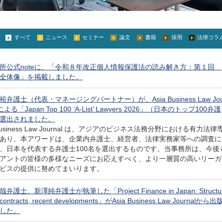
すべて
ニュース
セミナー
論文
書籍
採用
法律コラ
所公式noteに、「令和８年改正個人情報保護法の読み解き方：第１回
全体像」を掲載しました。
弁護士（代表・マネージングパートナー）が、Asia Business Law Jou
による「Japan Top 100 ‘A-List’ Lawyers 2026」（日本のトップ100弁護
選出されました。
 Business Law Journal は、アジアのビジネス法務分野における有力法律
あり、本アワードは、企業内弁護士、経営者、法律実務家等への調査に
、日本を代表する弁護士100名を選出するものです。当事務所は、今後
アントの皆様の多様なニーズにお応えすべく、より一層質の高いリーガ
ビスの提供に努めてまいります。
弁護士、新澤純弁護士が執筆した「Project Finance in Japan: Structu
y contracts, recent developments」がAsia Business Law Journalから出
した。