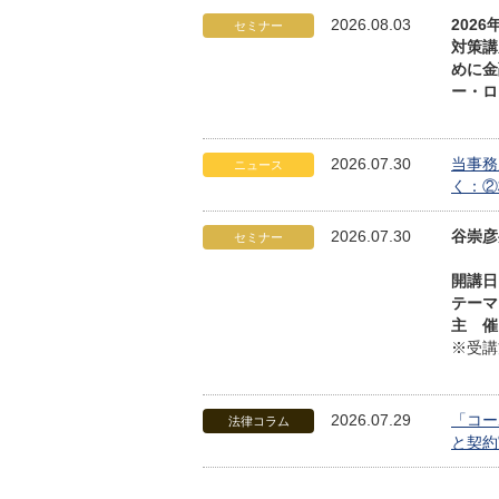
2026.08.03
202
セミナー
対策講
めに金
ー・ロ
2026.07.30
当事務
ニュース
く：②
2026.07.30
谷崇彦
セミナー
開講日
テーマ
主 催
※受講
2026.07.29
「コー
法律コラム
と契約