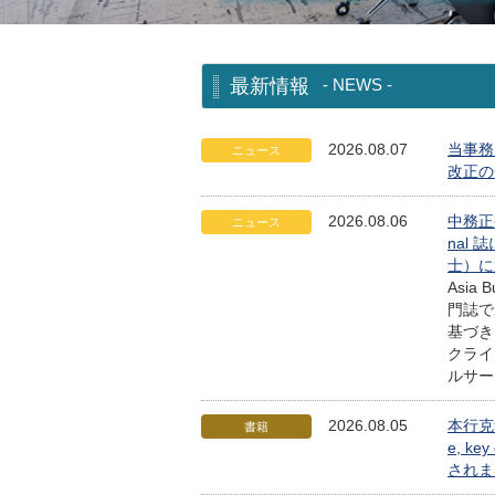
最新情報
- NEWS -
2026.08.07
当事務
ニュース
改正の
2026.08.06
中務正裕
ニュース
nal 誌
士）に
Asia
門誌で
基づき
クライ
ルサー
2026.08.05
本行克哉
書籍
e, ke
されま