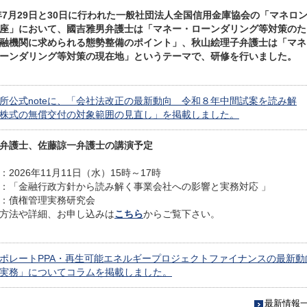
6年7月29日と30日に行われた一般社団法人全国信用金庫協会の「マネロ
座」において、國吉雅男弁護士は「マネー・ローンダリング等対策のた
融機関に求められる態勢整備のポイント」、秋山絵理子弁護士は「マネ
ーンダリング等対策の現在地」というテーマで、研修を行いました。
所公式noteに、「会社法改正の最新動向 令和８年中間試案を読み解
株式の無償交付の対象範囲の見直し」を掲載しました。
弁護士、佐藤諒一弁護士の講演予定
：2026年11月11日（水）15時～17時
：「金融行政方針から読み解く事業会社への影響と実務対応 」
：債権管理実務研究会
方法や詳細、お申し込みは
こちら
からご覧下さい。
ポレートPPA・再生可能エネルギープロジェクトファイナンスの最新動
実務」についてコラムを掲載しました。
最新情報