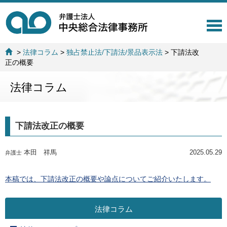
T
o
g
>
法律コラム
>
独占禁止法/下請法/景品表示法
>
下請法改
g
正の概要
l
e
法律コラム
n
a
v
i
下請法改正の概要
g
a
t
本田 祥馬
2025.05.29
弁護士
i
o
n
本稿では、下請法改正の概要や論点についてご紹介いたします。
法律コラム