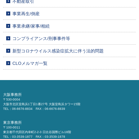
不動産取引
事業再生/倒産
事業承継/家事/相続
コンプライアンス/刑事事件等
新型コロナウイルス感染症拡大に伴う法的問題
CLOメルマガ一覧
大阪事務所
〒530-0004
大阪市北区堂島浜1丁目1番27号 大阪堂島浜タワー15階
TEL：06-6676-8834 FAX：06-6676-8839
東京事務所
〒100-0011
東京都千代田区内幸町2-2-3 日比谷国際ビル18階
TEL：03-3539-1877 FAX：03-3539-1878