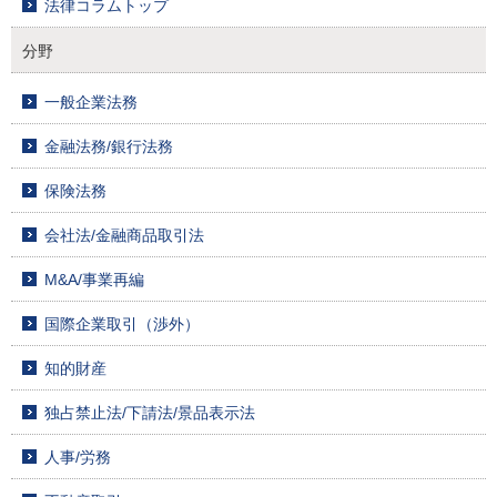
法律コラムトップ
分野
一般企業法務
金融法務/銀行法務
保険法務
会社法/金融商品取引法
M&A/事業再編
国際企業取引（渉外）
知的財産
独占禁止法/下請法/景品表示法
人事/労務