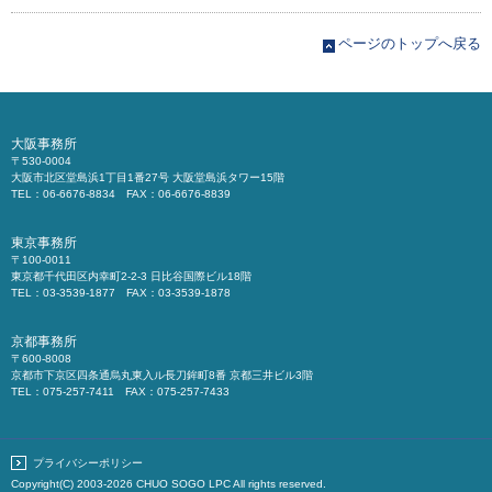
ページのトップへ戻る
大阪事務所
〒530-0004
大阪市北区堂島浜1丁目1番27号 大阪堂島浜タワー15階
TEL：06-6676-8834 FAX：06-6676-8839
東京事務所
〒100-0011
東京都千代田区内幸町2-2-3 日比谷国際ビル18階
TEL：03-3539-1877 FAX：03-3539-1878
京都事務所
〒600-8008
京都市下京区四条通烏丸東入ル長刀鉾町8番 京都三井ビル3階
TEL：075-257-7411 FAX：075-257-7433
プライバシーポリシー
Copyright(C) 2003-2026
CHUO SOGO LPC
All rights reserved.