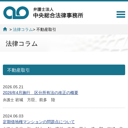
T
o
g
>
法律コラム
>
不動産取引
g
l
法律コラム
e
n
a
v
i
不動産取引
g
a
t
2026.05.21
i
2026年4月施行 区分所有法の改正の概要
o
n
岩城 方臣、前多 陸
弁護士
2024.06.03
定期借地権マンションの問題点について