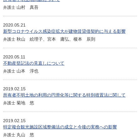
山村 真吾
弁護士
2020.05.21
新型コロナウイルス感染症拡大が建物賃貸借契約に与える影響
秋山 絵理子、宮本 庸弘、榎本 辰則
弁護士
2020.05.11
不動産登記法の見直しについて
山本 淳也
弁護士
2019.02.15
所有者不明土地の利用の円滑化等に関する特別措置法に関して
菊地 悠
弁護士
2019.02.15
特定複合観光施設区域整備法の成立と今後の実務への影響
丸山 悠
弁護士