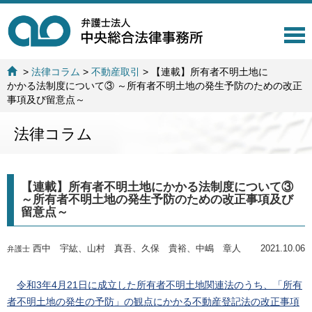
T
o
g
>
法律コラム
>
不動産取引
>
【連載】所有者不明土地に
g
かかる法制度について③ ～所有者不明土地の発生予防のための改正
l
事項及び留意点～
e
n
法律コラム
a
v
i
g
【連載】所有者不明土地にかかる法制度について③
a
～所有者不明土地の発生予防のための改正事項及び
t
留意点～
i
o
n
西中 宇紘、山村 真吾、久保 貴裕、中嶋 章人
2021.10.06
弁護士
令和3年4月21日に成立した所有者不明土地関連法のうち、「所有
者不明土地の発生の予防」の観点にかかる不動産登記法の改正事項