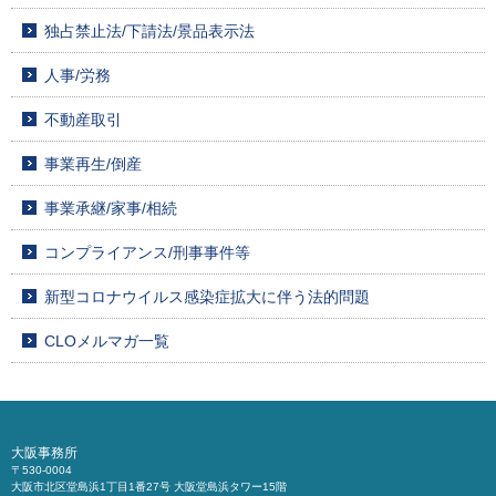
独占禁止法/下請法/景品表示法
人事/労務
不動産取引
事業再生/倒産
事業承継/家事/相続
コンプライアンス/刑事事件等
新型コロナウイルス感染症拡大に伴う法的問題
CLOメルマガ一覧
大阪事務所
〒530-0004
大阪市北区堂島浜1丁目1番27号 大阪堂島浜タワー15階