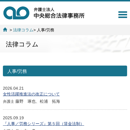
T
o
g
>
法律コラム
>
人事/労務
g
l
法律コラム
e
n
a
v
i
人事/労務
g
a
t
2026.04.21
i
女性活躍推進法の改正について
o
n
藤野 琢也、松浦 拓海
弁護士
2025.09.19
『人事／労務シリーズ』第５回（賃金法制）