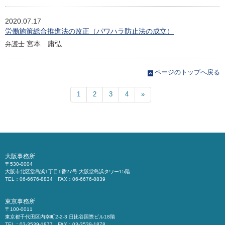
2020.07.17
労働施策総合推進法の改正（パワハラ防止法の成立）
宮本 庸弘
弁護士
ページのトップへ戻る
1
2
3
4
»
大阪事務所
〒530-0004
大阪市北区堂島浜1丁目1番27号 大阪堂島浜タワー15階
TEL：06-6676-8834 FAX：06-6676-8839
東京事務所
〒100-0011
東京都千代田区内幸町2-2-3 日比谷国際ビル18階
TEL：03-3539-1877 FAX：03-3539-1878