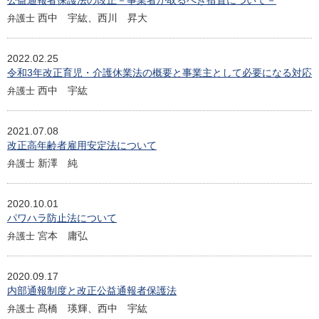
公益通報者保護法の改正－事業者が取るべき措置について－
西中 宇紘、西川 昇大
弁護士
2022.02.25
令和3年改正育児・介護休業法の概要と事業主として必要になる対応
西中 宇紘
弁護士
2021.07.08
改正高年齢者雇用安定法について
新澤 純
弁護士
2020.10.01
パワハラ防止法について
宮本 庸弘
弁護士
2020.09.17
内部通報制度と改正公益通報者保護法
髙橋 瑛輝、西中 宇紘
弁護士