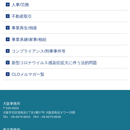
人事/労務
不動産取引
事業再生/倒産
事業承継/家事/相続
コンプライアンス/刑事事件等
新型コロナウイルス感染症拡大に伴う法的問題
CLOメルマガ一覧
大阪事務所
〒530-0004
大阪市北区堂島浜1丁目1番27号 大阪堂島浜タワー15階
TEL：06-6676-8834 FAX：06-6676-8839
東京事務所