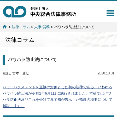
T
o
g
>
法律コラム
>
人事/労務
>
パワハラ防止法について
g
l
法律コラム
e
n
a
v
パワハラ防止法について
i
g
a
宮本 庸弘
2020.10.01
弁護士
t
i
o
パワーハラスメントを直接の対象とした初の法律である、いわゆる
n
パワハラ防止法が令和2年6月1日に施行されました。本稿ではパワ
ハラ防止法及びこれを受けて厚労省が告示した指針の概要について
解説します。