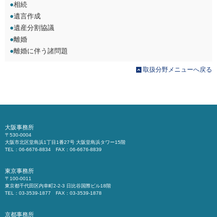
●
相続
●
遺言作成
●
遺産分割協議
●
離婚
●
離婚に伴う諸問題
取扱分野メニューへ戻る
大阪事務所
〒530-0004
大阪市北区堂島浜1丁目1番27号 大阪堂島浜タワー15階
TEL：06-6676-8834 FAX：06-6676-8839
東京事務所
〒100-0011
東京都千代田区内幸町2-2-3 日比谷国際ビル18階
TEL：03-3539-1877 FAX：03-3539-1878
京都事務所