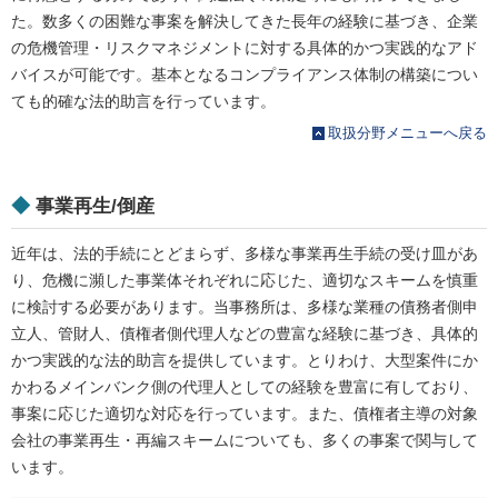
た。数多くの困難な事案を解決してきた長年の経験に基づき、企業
の危機管理・リスクマネジメントに対する具体的かつ実践的なアド
バイスが可能です。基本となるコンプライアンス体制の構築につい
ても的確な法的助言を行っています。
取扱分野メニューへ戻る
◆
事業再生/倒産
近年は、法的手続にとどまらず、多様な事業再生手続の受け皿があ
り、危機に瀕した事業体それぞれに応じた、適切なスキームを慎重
に検討する必要があります。当事務所は、多様な業種の債務者側申
立人、管財人、債権者側代理人などの豊富な経験に基づき、具体的
かつ実践的な法的助言を提供しています。とりわけ、大型案件にか
かわるメインバンク側の代理人としての経験を豊富に有しており、
事案に応じた適切な対応を行っています。また、債権者主導の対象
会社の事業再生・再編スキームについても、多くの事案で関与して
います。