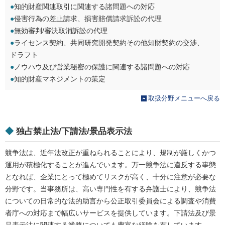
●
知的財産関連取引に関連する諸問題への対応
●
侵害行為の差止請求、損害賠償請求訴訟の代理
●
無効審判/審決取消訴訟の代理
●
ライセンス契約、共同研究開発契約その他知財契約の交渉、
ドラフト
●
ノウハウ及び営業秘密の保護に関連する諸問題への対応
●
知的財産マネジメントの策定
取扱分野メニューへ戻る
◆
独占禁止法/下請法/景品表示法
競争法は、近年法改正が重ねられることにより、規制が厳しくかつ
運用が積極化することが進んでいます。万一競争法に違反する事態
となれば、企業にとって極めてリスクが高く、十分に注意が必要な
分野です。当事務所は、高い専門性を有する弁護士により、競争法
についての日常的な法的助言から公正取引委員会による調査や消費
者庁への対応まで幅広いサービスを提供しています。下請法及び景