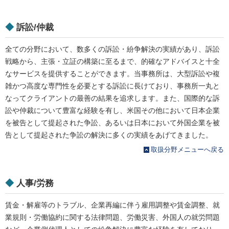
◆
訴訟/仲裁
全ての分野において、数多くの訴訟・紛争解決の実績があり、訴訟
戦略から、主張・立証の構築に至るまで、的確なアドバイスと十全
なサービスを提供することができます。当事務所は、大型訴訟や複
雑かつ高度な専門性を必要とする訴訟に長けており、事務所一丸と
なってクライアントの最善の結果を追求します。また、国際的な訴
訟や仲裁について豊富な経験を有し、米国その他において日本企業
を被告として提起された争訟、あるいは日本において外国企業を被
告として提起された争訟の解決に多くの実績をあげてきました。
取扱分野メニューへ戻る
◆
人事/労務
賃金・解雇等のトラブル、企業再編に伴う雇用調整や賃金調整、就
業規則・労働協約に関する法律問題、労働災害、外国人の就労問題