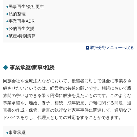
●
民事再生/会社更生
●
私的整理
●
事業再生ADR
●
公的再生支援
●
破産/特別清算
取扱分野メニューへ戻る
◆
事業承継/家事/相続
同族会社や医療法人などにおいて、後継者に対して健全に事業を承
継させたいというのは、経営者の共通の願いです。相続において親
族間の争いはできる限り円満に解決を見たいものです。このような
事業承継や、離婚、養子、相続、成年後見、戸籍に関する問題、遺
言書の作成・保管、遺言の執行など家事事件に関連して、適切なア
ドバイスをなし、代理人としての対応をすることができます。
●
事業承継