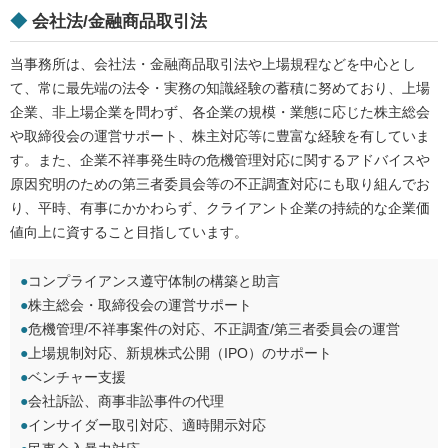
◆
会社法/金融商品取引法
当事務所は、会社法・金融商品取引法や上場規程などを中心とし
て、常に最先端の法令・実務の知識経験の蓄積に努めており、上場
企業、非上場企業を問わず、各企業の規模・業態に応じた株主総会
や取締役会の運営サポート、株主対応等に豊富な経験を有していま
す。また、企業不祥事発生時の危機管理対応に関するアドバイスや
原因究明のための第三者委員会等の不正調査対応にも取り組んでお
り、平時、有事にかかわらず、クライアント企業の持続的な企業価
値向上に資すること目指しています。
●
コンプライアンス遵守体制の構築と助言
●
株主総会・取締役会の運営サポート
●
危機管理/不祥事案件の対応、不正調査/第三者委員会の運営
●
上場規制対応、新規株式公開（IPO）のサポート
●
ベンチャー支援
●
会社訴訟、商事非訟事件の代理
●
インサイダー取引対応、適時開示対応