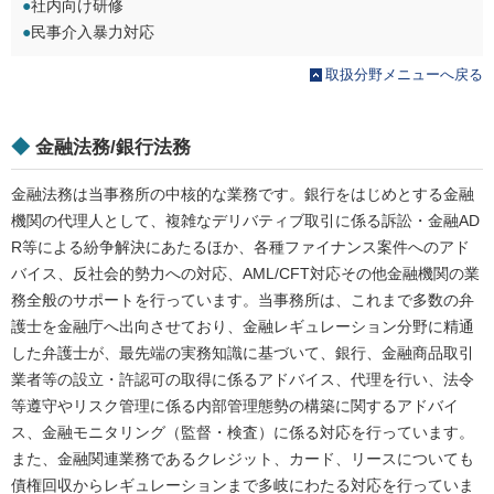
●
社内向け研修
●
民事介入暴力対応
取扱分野メニューへ戻る
◆
金融法務/銀行法務
金融法務は当事務所の中核的な業務です。銀行をはじめとする金融
機関の代理人として、複雑なデリバティブ取引に係る訴訟・金融AD
R等による紛争解決にあたるほか、各種ファイナンス案件へのアド
バイス、反社会的勢力への対応、AML/CFT対応その他金融機関の業
務全般のサポートを行っています。当事務所は、これまで多数の弁
護士を金融庁へ出向させており、金融レギュレーション分野に精通
した弁護士が、最先端の実務知識に基づいて、銀行、金融商品取引
業者等の設立・許認可の取得に係るアドバイス、代理を行い、法令
等遵守やリスク管理に係る内部管理態勢の構築に関するアドバイ
ス、金融モニタリング（監督・検査）に係る対応を行っています。
また、金融関連業務であるクレジット、カード、リースについても
債権回収からレギュレーションまで多岐にわたる対応を行っていま