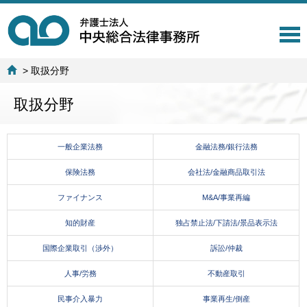
T
o
g
>
取扱分野
g
l
取扱分野
e
n
a
v
一般企業法務
金融法務/銀行法務
i
g
保険法務
会社法/金融商品取引法
a
t
ファイナンス
M&A/事業再編
i
知的財産
独占禁止法/下請法/景品表示法
o
n
国際企業取引（渉外）
訴訟/仲裁
人事/労務
不動産取引
民事介入暴力
事業再生/倒産