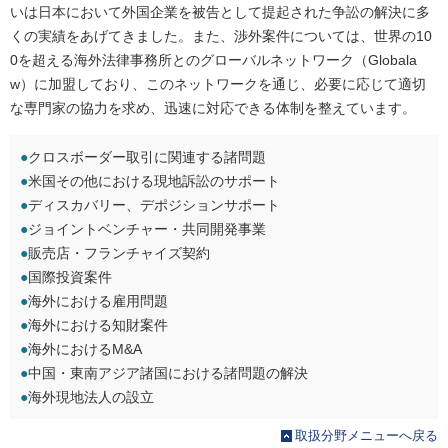
いは日本において外国企業を被告として提起された争訟の解決に多
くの実績をあげてきました。また、渉外案件については、世界の10
0を超える海外法律事務所とのグローバルネットワーク（Globala
w）に加盟しており、このネットワークを通じ、必要に応じて適切
な専門家の協力を求め、迅速に対応できる体制を整えています。
●
クロスボーダー取引に関連する諸問題
●
米国その他における現地訴訟のサポート
●
ディスカバリー、デポジションサポート
●
ジョイントベンチャー・共同開発事業
●
販売店・フランチャイズ契約
●
国際投資案件
●
海外における雇用問題
●
海外における知財案件
●
海外におけるM&A
●
中国・東南アジア諸国における諸問題の解決
●
海外現地法人の設立
取扱分野メニューへ戻る