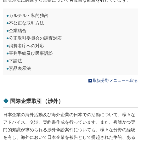
品表示法に関連する業務についても豊富な経験を有しています。
●
カルテル・私的独占
●
不公正な取引方法
●
企業結合
●
公正取引委員会の調査対応
●
消費者庁への対応
●
審判手続及び民事訴訟
●
下請法
●
景品表示法
取扱分野メニューへ戻る
◆
国際企業取引（渉外）
日本企業の海外活動及び海外企業の日本での活動について、様々な
アドバイス、交渉、契約書作成を行っています。また、複雑かつ専
門的知識が求められる渉外争訟案件についても、様々な分野の経験
を有し、海外において日本企業を被告として提起された争訟、ある