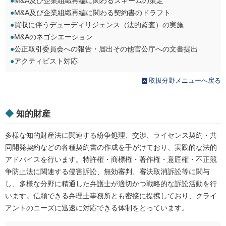
●
M&A及び企業組織再編に関わるスキームの策定
●
M&A及び企業組織再編に関わる契約書のドラフト
●
買収に伴うデューディリジェンス（法的監査）の実施
●
M&Aのネゴシエーション
●
公正取引委員会への報告・届出その他官公庁への文書提出
●
アクティビスト対応
取扱分野メニューへ戻る
◆
知的財産
多様な知的財産法に関連する紛争処理、交渉、ライセンス契約・共
同開発契約などの各種契約書の作成を手がけており、実践的な法的
アドバイスを行います。特許権・商標権・著作権・意匠権・不正競
争防止法に関連する侵害訴訟、無効審判、審決取消訴訟等に関与
し、多様な分野に精通した弁護士が適切かつ戦略的な訴訟活動を行
います。信頼できる弁理士事務所とも密接に提携しており、クライ
アントのニーズに迅速に対応できる体制をとっています。