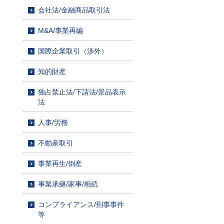
会社法/金融商品取引法
M&A/事業再編
国際企業取引（渉外）
知的財産
独占禁止法/下請法/景品表示
法
人事/労務
不動産取引
事業再生/倒産
事業承継/家事/相続
コンプライアンス/刑事事件
等