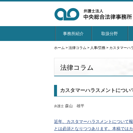
事務所紹介
取扱分野
ホーム
>
法律コラム
>
人事/労務
>
カスタマーハ
法律コラム
カスタマーハラスメントについ
森山 雄平
弁護士
近年、カスタマーハラスメントについて報
とは必須となりつつあります。本稿ではカ