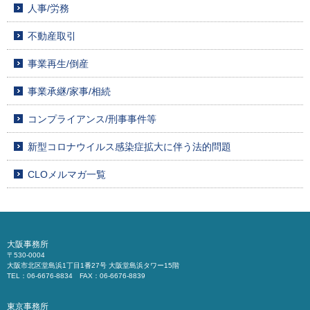
人事/労務
不動産取引
事業再生/倒産
事業承継/家事/相続
コンプライアンス/刑事事件等
新型コロナウイルス感染症拡大に伴う法的問題
CLOメルマガ一覧
大阪事務所
〒530-0004
大阪市北区堂島浜1丁目1番27号 大阪堂島浜タワー15階
TEL：06-6676-8834 FAX：06-6676-8839
東京事務所