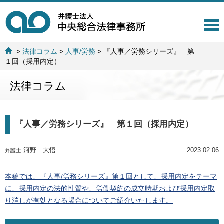
T
o
g
>
法律コラム
>
人事/労務
>
『人事／労務シリーズ』 第
g
１回（採用内定）
l
e
法律コラム
n
a
v
i
『人事／労務シリーズ』 第１回（採用内定）
g
a
t
河野 大悟
2023.02.06
弁護士
i
o
n
本稿では、『人事/労務シリーズ』第１回として、採用内定をテーマ
に、採用内定の法的性質や、労働契約の成立時期および採用内定取
り消しが有効となる場合についてご紹介いたします。