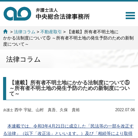
T
o
g
>
法律コラム
>
不動産取引
>
【連載】所有者不明土地に
g
かかる法制度について⑤ ～所有者不明土地の発生予防のための新制
l
度について～
e
n
法律コラム
a
v
i
g
【連載】所有者不明土地にかかる法制度について⑤
a
～所有者不明土地の発生予防のための新制度につい
t
て～
i
o
n
西中 宇紘、山村 真吾、久保 貴裕
2022.07.06
弁護士
本連載では、令和3年4月21日に成立した「民法等の一部を改正す
る法律」（以下「改正法」といいます。）及び「相続等により取得