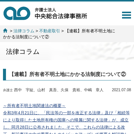
T
o
g
>
法律コラム
>
不動産取引
>
【連載】所有者不明土地に
g
かかる法制度について②
l
e
法律コラム
n
a
v
i
【連載】所有者不明土地にかかる法制度について②
g
a
t
西中 宇紘、山村 真吾、久保 貴裕、中嶋 章人
2021.07.08
弁護士
i
o
n
～所有者不明土地関連法の概要～
令和3年4月21日に、「民法等の一部を改正する法律」及び「相続等
により取得した土地所有権の国庫への帰属に関する法律」が、成立
し、同月28日に公布されました。そこで、これらの法律による改