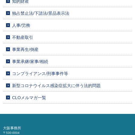
知的財産
独占禁止法/下請法/景品表示法
人事/労務
不動産取引
事業再生/倒産
事業承継/家事/相続
コンプライアンス/刑事事件等
新型コロナウイルス感染症拡大に伴う法的問題
CLOメルマガ一覧
大阪事務所
〒530-0004