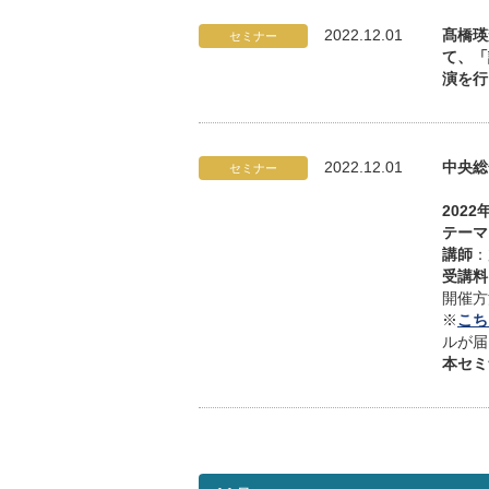
2022.12.01
髙橋瑛
セミナー
て、「
演を行
2022.12.01
中央総
セミナー
2022
テーマ
講師
：
受講料
開催方
※
こち
ルが届
本セミ