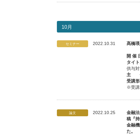
10月
2022.10.31
髙橋瑛
セミナー
開 催 
タイト
供与対
主 
受講形
※受講
2022.10.25
金融法
論文
稿『持
金融機
た。