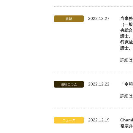
2022.12.27
当事務
書籍
（一般
央総合
護士、
行克哉
護士、
詳細は
2022.12.22
「令和
法律コラム
詳細は
2022.12.19
Cham
ニュース
裕宗弁