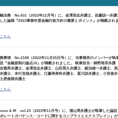
融法務 No.631（2022年12月号）に、金澤浩志弁護士、佐藤諒一弁護
した論稿『2022事務年度金融行政方針の概要とポイント』が掲載され
こちら
務事情 No.2189（2022年11月25日号）に、当事務所のメンバーが執
説『金融規制の論点10』が掲載されました。 執筆担当：錦野裕宗弁護
吉雅男弁護士、金澤浩志弁護士、山田晃久弁護士、鍜治雄一弁護士、髙
弁護士、本行克哉弁護士、江藤寿美怜弁護士、冨川諒弁護士、小宮俊弁
土肥俊樹弁護士
こちら
losure & IR vol.23（2022年11月号）に、浦山周弁護士が執筆した論説
ポレートガバナンス・コードに関するコンプライとエクスプレイン』が