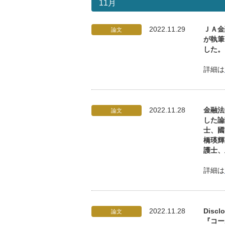
11月
2022.11.29
ＪＡ金
論文
が執筆
した。
詳細は
2022.11.28
金融法
論文
した論
士、國
橋瑛輝
護士、
詳細は
2022.11.28
Disc
論文
『コー