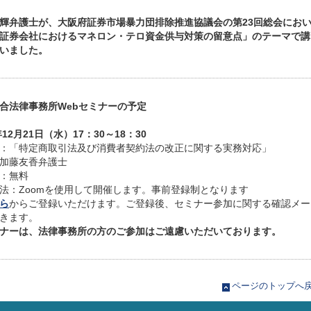
輝弁護士が、大阪府証券市場暴力団排除推進協議会の第23回総会にお
証券会社におけるマネロン・テロ資金供与対策の留意点」のテーマで講
いました。
合法律事務所Webセミナーの予定
年12月21日（水）17：30～18：30
：「特定商取引法及び消費者契約法の改正に関する実務対応」
加藤友香弁護士
：無料
法：Zoomを使用して開催します。
事前登録制
となります
ら
からご登録いただけます。ご登録後、セミナー参加に関する確認メー
きます。
ナーは、法律事務所の方のご参加はご遠慮いただいております。
ページのトップへ