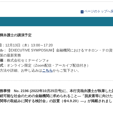
ページのトップへ
輝弁護士の講演予定
日
：12月13日（木）13:00～17:20
ル
：【EXECUTIVE SYMPOSIUM】金融機関におけるマネロン・テロ
策の最新実務
催
：株式会社セミナーインフォ
式
：オンライン限定（Zoom配信・アーカイブ配信付き）
方法や詳細、お申し込みは
こちら
からご覧下さい。
務事情 No. 2196 (2022年10月25日号)に、本行克哉弁護士が執筆した
続可能な社会のための金融機関に求められること―「脱炭素等に向けた
関等の取組みに関する検討会」の設置（令4.9.20）—』が掲載されまし