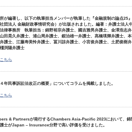
所が編著し、以下の執筆担当メンバーが執筆した『金融規制の論点25
社団法人 金融財政事情研究会）が出版されました。編著：弁護士法人
法律事務所 執筆担当：錦野裕宗弁護士、國吉雅男弁護士、金澤浩志弁
山田晃久弁護士、浦山周弁護士、鍜治雄一弁護士、髙橋瑛輝弁護士、本
弁護士、江藤寿美怜弁護士、冨川諒弁護士、小宮俊弁護士、土肥俊樹弁
橿渕陽弁護士
こちら
４年民事訴訟法改正の概要」についてコラムを掲載しました。
こちら
bers & Partnersが発行するChambers Asia-Pacific 2023において、
護士がJapan – Insurance分野で高い評価を受けました。