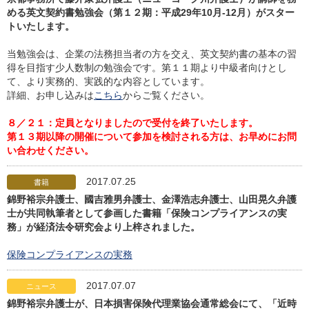
める英文契約書勉強会（第１２期：平成29年10月-12月）がスター
トいたします。
当勉強会は、企業の法務担当者の方を交え、英文契約書の基本の習
得を目指す少人数制の勉強会です。第１１期より中級者向けとし
て、より実務的、実践的な内容としています。
詳細、お申し込みは
こちら
からご覧ください。
８／２１：定員となりましたので受付を終了いたします。
第１３期以降の開催について参加を検討される方は、お早めにお問
い合わせください。
2017.07.25
書籍
錦野裕宗弁護士、國吉雅男弁護士、金澤浩志弁護士、山田晃久弁護
士が共同執筆者として参画した書籍「保険コンプライアンスの実
務」が経済法令研究会より上梓されました。
保険コンプライアンスの実務
2017.07.07
ニュース
錦野裕宗弁護士が、日本損害保険代理業協会通常総会にて、「近時