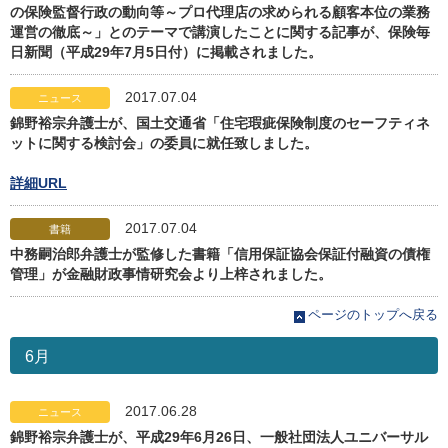
の保険監督行政の動向等～プロ代理店の求められる顧客本位の業務
運営の徹底～」とのテーマで講演したことに関する記事が、保険毎
日新聞（平成29年7月5日付）に掲載されました。
2017.07.04
ニュース
錦野裕宗弁護士が、国土交通省「住宅瑕疵保険制度のセーフティネ
ットに関する検討会」の委員に就任致しました。
詳細URL
2017.07.04
書籍
中務嗣治郎弁護士が監修した書籍「信用保証協会保証付融資の債権
管理」が金融財政事情研究会より上梓されました。
ページのトップへ戻る
6月
2017.06.28
ニュース
錦野裕宗弁護士が、平成29年6月26日、一般社団法人ユニバーサル