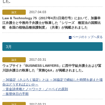
した。
2017.04.03
論文
Law & Technology 75（2017年4月1日発行号）において、加藤幸
江弁護士と中務尚子弁護士が執筆した「シリーズ 種苗法の国際比
較 各国の植物品種保護制度」（共著）が掲載されました
ページのトップへ戻る
3月
2017.03.31
論文
ウェブサイト「BUSINESS LAWYERS」に西中宇紘弁護士および冨
川諒弁護士の執筆した「実務Q&A」が掲載されました。
・36協定（さぶろく協定）とは ～36協定で締結した時間を超えた場
合はどうすればよいか～
・賃金請求権とノーワーク・ノーペイの原則
・振替休日の手順
2017.03.21
論文