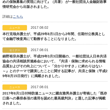
めの保険募集の実現に向けて』（共著） が一般社団法人金融財政事
情研究会から出版されました。
詳細は
こちら
2017.08.02
ニュース
本行克哉弁護士が、平成29年8月1日から2年間、任期付公務員とし
て金融庁検査局にて勤務することになりました。
2017.08.01
セミナー
錦野裕宗弁護士が、平成29年3月3日開催の、一般社団法人日本共済
協会の共済相談所連絡会において、『共済・保険に求められる情報
品質およびその向上について～「分かりやすさ」に終わりはない
～』とのテーマで講演したことに関する記事が、共済と保険（平成2
9年8月15日発行）に掲載されました。
2017.08.01
ニュース
2017年8月1日付特防連ニュースに國吉雅男弁護士が寄稿した「既存
口座への暴排条項の適用を認めた最高裁判決」と題した記事が掲載
されました。