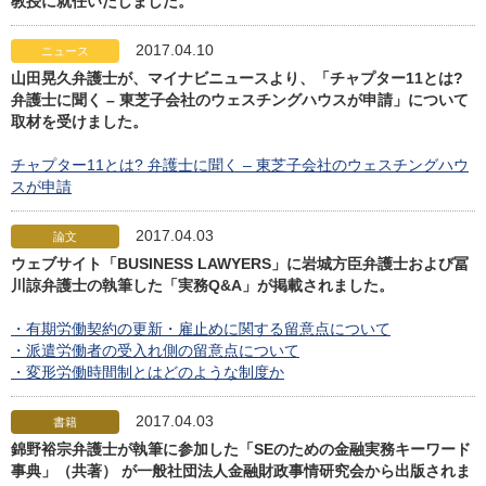
教授に就任いたしました。
2017.04.10
ニュース
山田晃久弁護士が、マイナビニュースより、「チャプター11とは?
弁護士に聞く – 東芝子会社のウェスチングハウスが申請」について
取材を受けました。
チャプター11とは? 弁護士に聞く – 東芝子会社のウェスチングハウ
スが申請
2017.04.03
論文
ウェブサイト「BUSINESS LAWYERS」に岩城方臣弁護士および冨
川諒弁護士の執筆した「実務Q&A」が掲載されました。
・有期労働契約の更新・雇止めに関する留意点について
・派遣労働者の受入れ側の留意点について
・変形労働時間制とはどのような制度か
2017.04.03
書籍
錦野裕宗弁護士が執筆に参加した「SEのための金融実務キーワード
事典」（共著） が一般社団法人金融財政事情研究会から出版されま