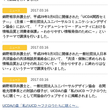
2017.03.16
ニュース
錦野裕宗弁護士が、平成29年3月6日に開催された「UCDA関西セミ
ナ―」（主催：一般社団法人ユニバーサルコミュニケ-ションデザイ
ン協会）において、「『フィデューシャリー・デューティにおける
情報品質と消費者保護』～わかりやすい情報発信のために～」とい
うテーマで講演を行いました。
2017.03.16
ニュース
錦野裕宗弁護士が、平成29年3月3日に開催された一般社団法人日本
共済協会の共済相談所連絡会において、『共済・保険に求められる
情報品質およびその向上について～「分かりやすさ」に終わりはな
い～』というテーマで講演を行いました。
2017.03.16
ニュース
錦野裕宗弁護士と、一般社団法人ユニバーサルデザイン協会 在間
稔允理事長との対談の様子が、UCDAの森「私のUCD 〜フクロウた
ちに聴く〜」として同協会のウェブサイトに掲載されました。
UCDAの森「私のUCD 〜フクロウたちに聴く〜」