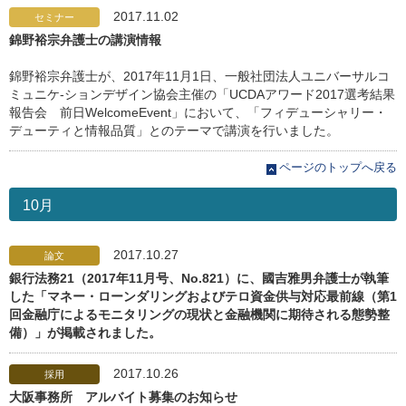
2017.11.02
セミナー
錦野裕宗弁護士の講演情報
錦野裕宗弁護士が、2017年11月1日、一般社団法人ユニバーサルコ
ミュニケ-ションデザイン協会主催の「UCDAアワード2017選考結果
報告会 前日WelcomeEvent」において、「フィデューシャリー・
デューティと情報品質」とのテーマで講演を行いました。
ページのトップへ戻る
10月
2017.10.27
論文
銀行法務21（2017年11月号、No.821）に、國吉雅男弁護士が執筆
した「マネー・ローンダリングおよびテロ資金供与対応最前線（第1
回金融庁によるモニタリングの現状と金融機関に期待される態勢整
備）」が掲載されました。
2017.10.26
採用
大阪事務所 アルバイト募集のお知らせ