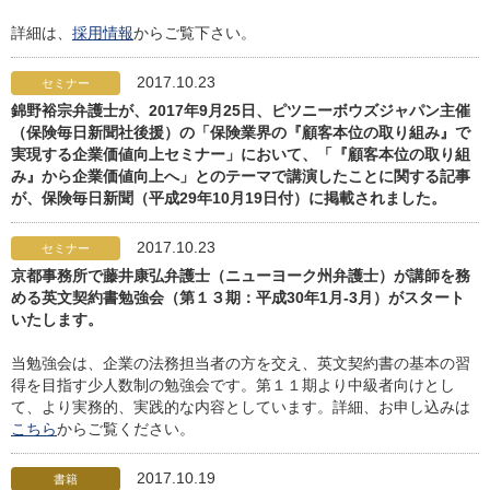
詳細は、
採用情報
からご覧下さい。
2017.10.23
セミナー
錦野裕宗弁護士が、2017年9月25日、ピツニーボウズジャパン主催
（保険毎日新聞社後援）の「保険業界の『顧客本位の取り組み』で
実現する企業価値向上セミナー」において、「『顧客本位の取り組
み』から企業価値向上へ」とのテーマで講演したことに関する記事
が、保険毎日新聞（平成29年10月19日付）に掲載されました。
2017.10.23
セミナー
京都事務所で藤井康弘弁護士（ニューヨーク州弁護士）が講師を務
める英文契約書勉強会（第１３期：平成30年1月-3月）がスタート
いたします。
当勉強会は、企業の法務担当者の方を交え、英文契約書の基本の習
得を目指す少人数制の勉強会です。第１１期より中級者向けとし
て、より実務的、実践的な内容としています。詳細、お申し込みは
こちら
からご覧ください。
2017.10.19
書籍