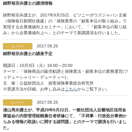
錦野裕宗弁護士の講演情報
錦野裕宗弁護士が、2017年9月25日、ピツニーボウズジャパン主催
（保険毎日新聞社後援）の「保険業界の『顧客本位の取り組み』で
実現する企業価値向上セミナー」において、「『顧客本位の取り組
み』から企業価値向上へ」とのテーマで基調講演を行いました。
2017.09.25
セミナー
錦野裕宗弁護士の講座予定
開講日：10月3日（火）18:00～20:00
テーマ：「保険商品の販売勧誘と保険業法・顧客本位の業務運営(フ
ィデューシャリー・デューティー)」
主 催：公益財団法人 損害保険事業総合研究所
※受講方法や詳細、お申し込みは
こちら
からご覧下さい。
2017.09.25
セミナー
浦山周弁護士が、平成29年9月22日、一般社団法人近畿地区信用金
庫協会の内部管理統轄責任者研修にて、「不祥事・行政処分事例か
らみる情報の取扱いに関する諸問題」とのテーマで講演を行いまし
た。