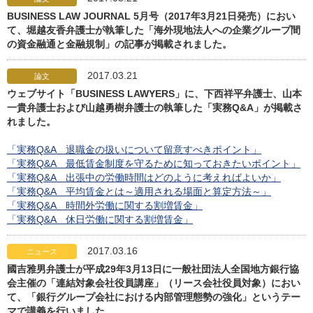
BUSINESS LAW JOURNAL 5月号（2017年3月21日発売）におい
て、堀越友香弁護士が執筆した「海外現地法人への企業グループ間
の資金融通と金融規制」の記事が掲載されました。
2017.03.21
論文
ウェブサイト「BUSINESS LAWYERS」に、下西祥平弁護士、山本
一貴弁護士および山越勇樹弁護士の執筆した「実務Q&A」が掲載さ
れました。
「実務Q&A 退職金の扱いについて留意すべきポイント」
「実務Q&A 最低賃金制度を守るために知っておきたいポイント」
「実務Q&A 出張中の労働時間はどのように考えればよいか」
「実務Q&A 平均賃金とは～適用される場面と算定方法～」
「実務Q&A 時間外労働に関する割増賃金」
「実務Q&A 休日労働に関する割増賃金」
2017.03.16
ニュース
國吉雅男弁護士が平成29年3月13日に一般社団法人全国地方銀行協
会主催の「連結対象会社役員講座」（リース会社役員対象）におい
て、「銀行グループ会社における内部管理態勢の強化」というテー
マで講義を行いました。