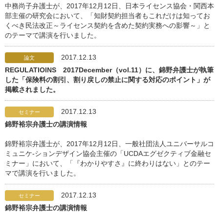
中務尚子弁護士が、2017年12月12日、日本ライセンス協会・関西本
部主催の研究会において、「知財契約担当者もこれだけは知ってお
くべき民法改正～ライセンス契約を含めた契約実務への影響～」と
のテーマで講演を行いました。
2017.12.13
論文
REGULATIOINS 2017December（vol.11）に、錦野弁護士が執筆
した「保険料の割引、割り戻しの禁止に関する対応のポイント」が
掲載されました。
2017.12.13
セミナー
錦野裕宗弁護士の講演情報
錦野裕宗弁護士が、2017年12月12日、一般社団法人ユニバーサルコ
ミュニケ-ションデザイン協会主催の「UCDAエグゼクティブ金融セ
ミナー」において、「『わかりやすさ』に終わりはない」とのテー
マで講演を行いました。
2017.12.13
セミナー
錦野裕宗弁護士の講演情報