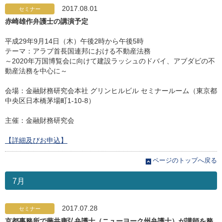
2017.08.01
セミナー
赤崎雄作弁護士の講演予定
平成29年9月14日（木）午後2時から午後5時
テーマ：アラブ首長国連邦における不動産法務
～2020年万国博覧会に向けて建設ラッシュのドバイ、アブダビの不
動産法務を中心に～
会場：金融財務研究会本社 グリンヒルビル セミナールーム（東京都
中央区日本橋茅場町1-10-8）
主催：金融財務研究会
【詳細及びお申込】
ページのトップへ戻る
7月
2017.07.28
セミナー
京都事務所で藤井康弘弁護士（ニューヨーク州弁護士）が講師を務