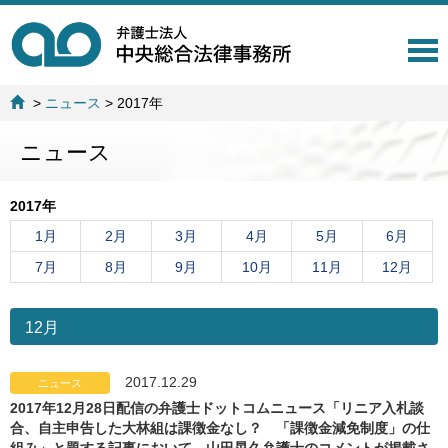
T
o
g
>
ニュース
>
2017年
g
l
ニュース
e
n
a
2017年
v
i
1月
2月
3月
4月
5月
6月
g
7月
8月
9月
10月
11月
12月
a
t
i
12月
o
n
2017.12.29
ニュース
2017年12月28日配信の弁護士ドットコムニュース「リニア入札談
合、自主申告した大林組は課徴金なし？ 「課徴金減免制度」の仕