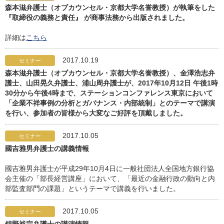
森本滋弁護士（オブカウンセル・京都大学名誉教授）が執筆をした
『取締役の義務と責任』 が商事法務から出版されました。
詳細は
こちら
2017.10.19
セミナー
森本滋弁護士（オブカウンセル・京都大学名誉教授）、金澤浩志弁
護士、山田晃久弁護士、浦山周弁護士が、2017年10月12日 午後1時
30分から午後4時まで、ステーションコンファレンス東京において
「企業不祥事例の分析とガバナンス・内部統制」とのテーマで講演
を行い、参加者の皆様から大変なご好評を頂戴しました。
2017.10.05
セミナー
國吉雅男弁護士の講義情報
國吉雅男弁護士が平成29年10月4日に一般社団法人全国地方銀行協
会主催の「部長経営講座」において、「最近の金融行政の動向と内
部監査部門の課題」というテーマで講義を行いました。
2017.10.05
セミナー