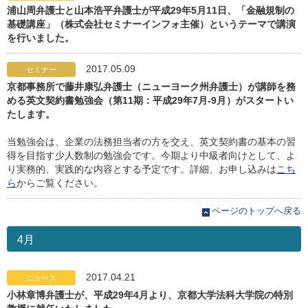
浦山周弁護士と山本浩平弁護士が平成29年5月11日、「金融規制の
基礎講座」（株式会社セミナーインフォ主催）というテーマで講演
を行いました。
2017.05.09
セミナー
京都事務所で藤井康弘弁護士（ニューヨーク州弁護士）が講師を務
める英文契約書勉強会（第11期：平成29年7月-9月）がスタートい
たします。
当勉強会は、企業の法務担当者の方を交え、英文契約書の基本の習
得を目指す少人数制の勉強会です。今期より中級者向けとして、よ
り実務的、実践的な内容とする予定です。詳細、お申し込みは
こち
ら
からご覧ください。
ページのトップへ戻る
4月
2017.04.21
ニュース
小林章博弁護士が、平成29年4月より、京都大学法科大学院の特別