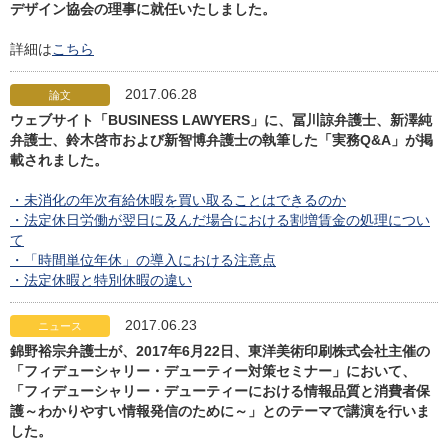
デザイン協会の理事に就任いたしました。
詳細は
こちら
2017.06.28
論文
ウェブサイト「BUSINESS LAWYERS」に、冨川諒弁護士、新澤純
弁護士、鈴木啓市および新智博弁護士の執筆した「実務Q&A」が掲
載されました。
・未消化の年次有給休暇を買い取ることはできるのか
・法定休日労働が翌日に及んだ場合における割増賃金の処理につい
て
・「時間単位年休」の導入における注意点
・法定休暇と特別休暇の違い
2017.06.23
ニュース
錦野裕宗弁護士が、2017年6月22日、東洋美術印刷株式会社主催の
「フィデューシャリー・デューティー対策セミナー」において、
「フィデューシャリー・デューティーにおける情報品質と消費者保
護～わかりやすい情報発信のために～」とのテーマで講演を行いま
した。