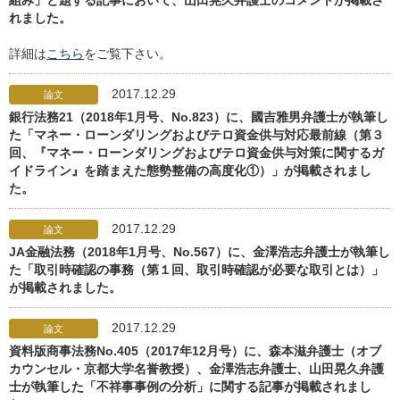
組み」と題する記事において、山田晃久弁護士のコメントが掲載さ
れました。
詳細は
こちら
をご覧下さい。
2017.12.29
論文
銀行法務21（2018年1月号、No.823）に、國吉雅男弁護士が執筆し
た「マネー・ローンダリングおよびテロ資金供与対応最前線（第３
回、『マネー・ローンダリングおよびテロ資金供与対策に関するガ
イドライン』を踏まえた態勢整備の高度化①）」が掲載されまし
た。
2017.12.29
論文
JA金融法務（2018年1月号、No.567）に、金澤浩志弁護士が執筆し
た「取引時確認の事務（第１回、取引時確認が必要な取引とは）」
が掲載されました。
2017.12.29
論文
資料版商事法務No.405（2017年12月号）に、森本滋弁護士（オブ
カウンセル・京都大学名誉教授）、金澤浩志弁護士、山田晃久弁護
士が執筆した「不祥事事例の分析」に関する記事が掲載されまし