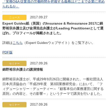
「実務Q&A 従業員の労働時間を把握する義務はどこまで企業に求め
られるか」
2017.09.27
ニュース
Expert Guides紙（英国）のInsurance & Reinsurance 2017に錦
野裕宗弁護士及び金澤浩志弁護士がLeading Practitionerとして選
ばれ、プロフィールが掲載されました。
詳細は
こちら
（Expert Guidesウェブサイト）をご覧下さい。
PDF版
2017.09.26
セミナー
錦野裕宗弁護士の講演情報
錦野裕宗弁護士が、平成29年9月26日に開催された、一般社団法人
日本共済協会の「平成29年度 第3回業務研究会」において、「フ
ィデューシャリー・デューティー～『顧客本位の業務運営に関する
原則』の内容と、その影響～」というテーマで講演を行いました。
2017.09.26
セミナー