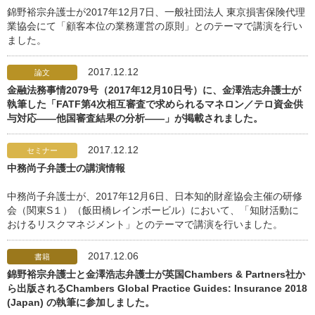
錦野裕宗弁護士が2017年12月7日、一般社団法人 東京損害保険代理
業協会にて「顧客本位の業務運営の原則」とのテーマで講演を行い
ました。
2017.12.12
論文
金融法務事情2079号（2017年12月10日号）に、金澤浩志弁護士が
執筆した「FATF第4次相互審査で求められるマネロン／テロ資金供
与対応――他国審査結果の分析――」が掲載されました。
2017.12.12
セミナー
中務尚子弁護士の講演情報
中務尚子弁護士が、2017年12月6日、日本知的財産協会主催の研修
会（関東S１）（飯田橋レインボービル）において、「知財活動に
おけるリスクマネジメント」とのテーマで講演を行いました。
2017.12.06
書籍
錦野裕宗弁護士と金澤浩志弁護士が英国Chambers & Partners社か
ら出版されるChambers Global Practice Guides: Insurance 2018
(Japan) の執筆に参加しました。