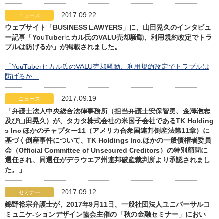
2017.09.22
ニュース
ウェブサイト「BUSINESS LAWYERS」に、山田晃久のインタビュ
ー記事「YouTuberヒカル氏のVALU売却騒動、利用規約改定でトラ
ブルは防げるか」が掲載されました。
「YouTuberヒカル氏のVALU売却騒動、利用規約改定でトラブルは
防げるか」
2017.09.19
ニュース
「弁護士法人中央総合法律事務所（担当弁護士安保智勇、金澤浩志
及び山田晃久）が、タカタ株式会社の米国子会社であるTK Holding
s Inc.ほかのチャプター11（アメリカ合衆国連邦倒産法第11章）に
基づく倒産事件について、TK Holdings Inc.ほかの一般債権者委員
会（Official Committee of Unsecured Creditors）の特別顧問に
選任され、同選任がデラウエア州連邦破産裁判所より承認されまし
た。」
2017.09.12
セミナー
錦野裕宗弁護士が、2017年9月11日、一般社団法人ユニバーサルコ
ミュニケ-ションデザイン協会主催の「秋の金融セミナー」におい