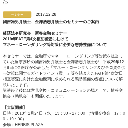
た。
2017.12.28
セミナー
國吉雅男弁護士、金澤浩志弁護士のセミナーのご案内
経済法令研究会 新春金融セミナー
2019年FATF第4次相互審査にむけて
マネー・ローンダリング等対策に必要な態勢整備について
本セミナーでは、金融庁でマネー・ローンダリング等対策を担当し
ていた当事務所の國吉雅男弁護士と金澤浩志弁護士が、平成29年12
月8日に金融庁が公表した「マネー・ローンダリング及びテロ資金供
与対策に関するガイドライン（案）」等を踏まえたFATF第4次対日
相互審査に向けた金融機関に求められる態勢整備の要点について解
説いたします。
講演終了後には意見交換・コミュニケーションの場として、情報交
換会（懇親会）も開催いたします。
【大阪開催】
日時：2018年1月24日（水）13：30～17：00 （情報交換会 17：0
0～19：00）
会場：HERBIS PLAZA