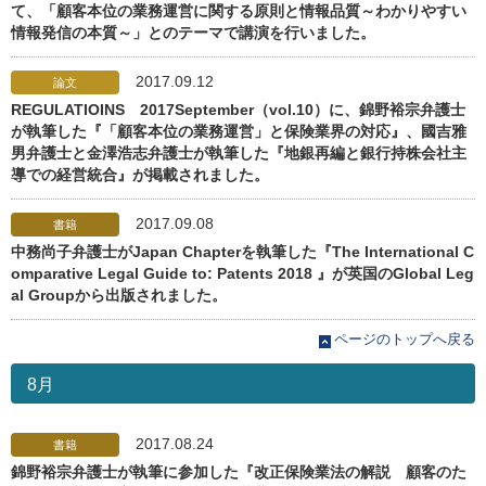
て、「顧客本位の業務運営に関する原則と情報品質～わかりやすい
情報発信の本質～」とのテーマで講演を行いました。
2017.09.12
論文
REGULATIOINS 2017September（vol.10）に、錦野裕宗弁護士
が執筆した『「顧客本位の業務運営」と保険業界の対応』、國吉雅
男弁護士と金澤浩志弁護士が執筆した『地銀再編と銀行持株会社主
導での経営統合』が掲載されました。
2017.09.08
書籍
中務尚子弁護士がJapan Chapterを執筆した『The International C
omparative Legal Guide to: Patents 2018 』が英国のGlobal Leg
al Groupから出版されました。
ページのトップへ戻る
8月
2017.08.24
書籍
錦野裕宗弁護士が執筆に参加した『改正保険業法の解説 顧客のた