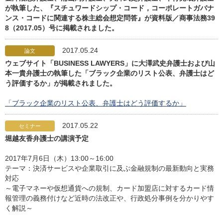
が執筆した、『スチュワードシップ・コード，コーポレートガバナ
ンス・コードに関連する株主総会想定問答』が資料版／商事法務39
8（2017.05）号に掲載されました。
2017.05.24
論文
ウェブサイト「BUSINESS LAWYERS」に大澤武史弁護士および山
本一貴弁護士の執筆した「ブラック企業のリスト公表、弁護士はど
う評価するか」が掲載されました。
「ブラック企業のリスト公表、弁護士はどう評価するか」
2017.05.22
セミナー
堀越友香弁護士の講演予定
2017年7月6日（木）13:00～16:00
テーマ：決済サービスや企業取引に及ぶ金融規制の最新動向と実務
対応
～電子マネーや仮想通貨への規制、カード加盟店に対するカード情
報管理の義務付けなど近時の法改正や、行政処分事例を分かりやす
く解説～