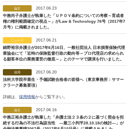
2017.06.23
論文
中務尚子弁護士が執筆した「ＵＰＯＶ条約についての考察～育成者
権の権利範囲確定の視点～」がLaw & Technology 76号（2017年7
月号）に掲載されました。
2017.06.21
ニュース
錦野裕宗弁護士が2017年6月16日、一般社団法人 日本損害保険代理
業協会にて「近時の保険監督行政の動向等～プロ代理店の求められ
る顧客本位の業務運営の徹底～」とのテーマで講演を行いました。
2017.06.20
採用
法科大学院卒業生・予備試験合格者の皆様へ（東京事務所：サマー
クラーク募集要項）
詳細は、
採用情報
からご覧下さい。
2017.06.16
論文
中務正裕弁護士が執筆した「弁護士法２３条の２に基づく照会を拒
絶する行為の不法行為該当性 ―最三小判平28.10.18の検討―」が
金融法務事情2067号（2017年6月10日号）に掲載されました。