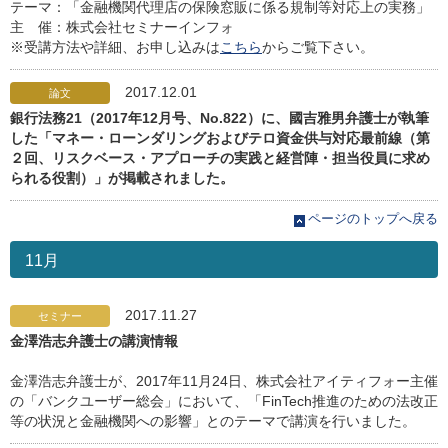
テーマ：「金融機関代理店の保険窓販に係る規制等対応上の実務」
主 催：株式会社セミナーインフォ
※受講方法や詳細、お申し込みは
こちら
からご覧下さい。
2017.12.01
論文
銀行法務21（2017年12月号、No.822）に、國吉雅男弁護士が執筆
した「マネー・ローンダリングおよびテロ資金供与対応最前線（第
２回、リスクベース・アプローチの実践と経営陣・担当役員に求め
られる役割）」が掲載されました。
ページのトップへ戻る
11月
2017.11.27
セミナー
金澤浩志弁護士の講演情報
金澤浩志弁護士が、2017年11月24日、株式会社アイティフォー主催
の「バンクユーザー総会」において、「FinTech推進のための法改正
等の状況と金融機関への影響」とのテーマで講演を行いました。