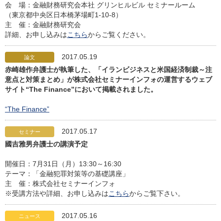
会 場：金融財務研究会本社 グリンヒルビル セミナールーム
（東京都中央区日本橋茅場町1-10-8）
主 催：金融財務研究会
詳細、お申し込みは
こちら
からご覧ください。
2017.05.19
論文
赤崎雄作弁護士が執筆した、「イランビジネスと米国経済制裁～注
意点と対策まとめ」が株式会社セミナーインフォの運営するウェブ
サイト“The Finance”において掲載されました。
“The Finance”
2017.05.17
セミナー
國吉雅男弁護士の講演予定
開催日：7月31日（月）13:30～16:30
テーマ：「金融犯罪対策等の基礎講座」
主 催：株式会社セミナーインフォ
※受講方法や詳細、お申し込みは
こちら
からご覧下さい。
2017.05.16
ニュース