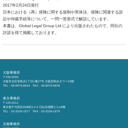
2017年2月24日発行
日本における（再）保険に関する規制や実体法、保険に関連する訴
訟や仲裁手続等について、一問一答形式で解説しています。
本書は、Global Legal Group Ltd.により出版されたもので、同社の
許諾を得て掲載しております。
大阪事務所
〒530-0004
大阪市北区堂島浜1丁目1番27号 大阪堂島浜タワー15階
TEL：06-6676-8834 FAX：06-6676-8839
東京事務所
〒100-0011
東京都千代田区内幸町2-2-3 日比谷国際ビル18階
TEL：03-3539-1877 FAX：03-3539-1878
京都事務所