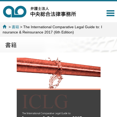
T
o
g
>
書籍
>
The International Comparative Legal Guide to: I
g
nsurance & Reinsurance 2017 (6th Edition)
l
e
書籍
n
a
v
i
g
a
t
i
o
n