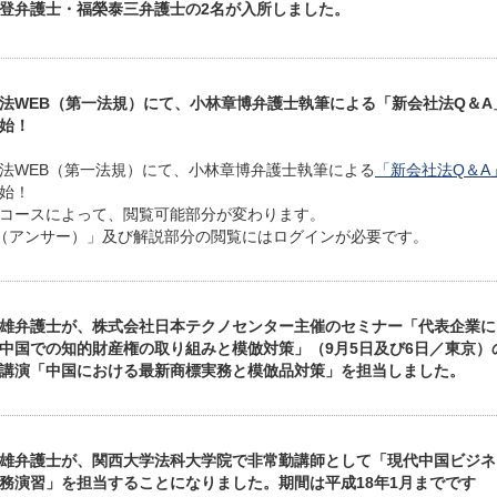
登弁護士・福榮泰三弁護士の2名が入所しました。
法WEB（第一法規）にて、小林章博弁護士執筆による「新会社法Q＆A
始！
法WEB（第一法規）にて、小林章博弁護士執筆による
「新会社法Q＆A
始！
コースによって、閲覧可能部分が変わります。
（アンサー）」及び解説部分の閲覧にはログインが必要です。
雄弁護士が、株式会社日本テクノセンター主催のセミナー「代表企業に
中国での知的財産権の取り組みと模倣対策」（9月5日及び6日／東京）
講演「中国における最新商標実務と模倣品対策」を担当しました。
雄弁護士が、関西大学法科大学院で非常勤講師として「現代中国ビジネ
務演習」を担当することになりました。期間は平成18年1月までです