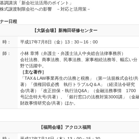
基調講演「新会社法活用のポイント」
株式譲渡制限会社への影響 －対応と活用策－
ナー日程
【大阪会場】新梅田研修センター
 時：
平成17年7月8日（金）13：30～16：00
 師：
小林 章博（弁護士・弁護士法人中央総合法律事務所）
会社法務、商事法務、民事法務、家事相続法務等、幅広い分
野で活躍中。
［主な著作］
「TAX＆LAW事業再生の法務と税務」（第一法規株式会社/共
著）「債権回収必携 執行トラブルQ＆A」（経済法令研究
会/共著）「改正担保・執行法Q&A」（金融法務事情 1700
号記念特大号/共著）、「銀行窓口の法務対策3000講」（金
財政事情研究会/共著）ほか。
【福岡会場】アクロス福岡
 時：
平成17年7月14日（木）13：00～15：30