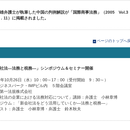
雄弁護士が執筆した中国の判例解説が「国際商事法務」（2005 Vol.3
o．11）に掲載されました。
ページのトップへ
社法―法務と税務―」シンポジウム＆セミナー開催
7年10月26日（水）10：00～17：00（受付開始 9：30～）
ジネスパーク・IMPビル内 ５階会議室
第一法規株式会社
社法の企業における法務対応について」講師：弁護士 小林章博
ジウム：「新会社法をどう活用していくか―法務と税務―」
スト：弁護士 小林章博・弁護士 鈴木秋夫