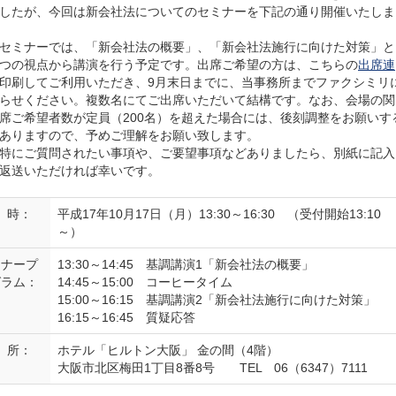
したが、今回は新会社法についてのセミナーを下記の通り開催いたしま
セミナーでは、「新会社法の概要」、「新会社法施行に向けた対策」と
つの視点から講演を行う予定です。出席ご希望の方は、こちらの
出席連
印刷してご利用いただき、9月末日までに、当事務所までファクシミリ
らせください。複数名にてご出席いただいて結構です。なお、会場の関
席ご希望者数が定員（200名）を超えた場合には、後刻調整をお願いす
ありますので、予めご理解をお願い致します。
特にご質問されたい事項や、ご要望事項などありましたら、別紙に記入
返送いただければ幸いです。
 時：
平成17年10月17日（月）13:30～16:30 （受付開始13:10
～）
ミナープ
13:30～14:45 基調講演1「新会社法の概要」
グラム：
14:45～15:00 コーヒータイム
15:00～16:15 基調講演2「新会社法施行に向けた対策」
16:15～16:45 質疑応答
 所：
ホテル「ヒルトン大阪」 金の間（4階）
大阪市北区梅田1丁目8番8号 TEL 06（6347）7111