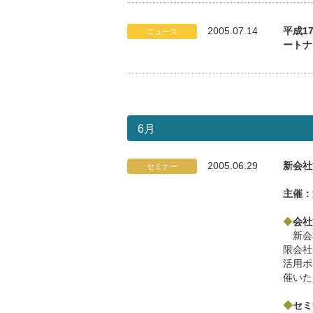
2005.07.14
平成1
ニュース
ートナ
6月
2005.06.29
新会社
セミナー
主催：
◆
会
新会
限会社
活用ポ
催いた
◆
セミ