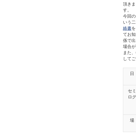
頂きま
す。
今回の
いう二
絡書
を
てお知
係で出
場合が
また、
してご
日
セ
ロ
場