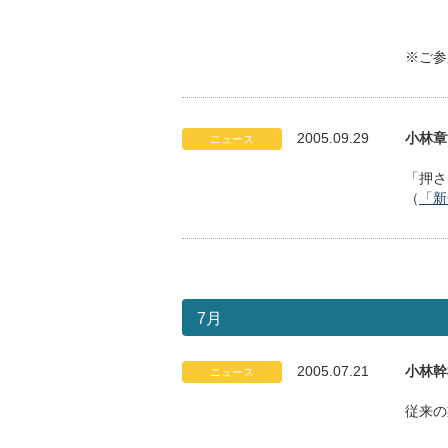
※ご参
2005.09.29
小林章
ニュース
「押
（
「新
7月
2005.07.21
小林幹
ニュース
従来の