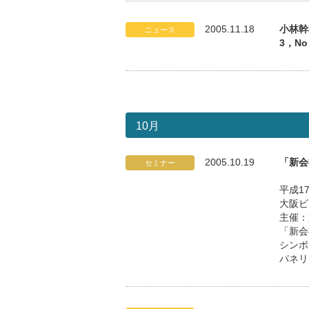
2005.11.18
小林幹
ニュース
3，N
10月
2005.10.19
「新会
セミナー
平成1
大阪ビ
主催：
「新会
シンポ
パネリ