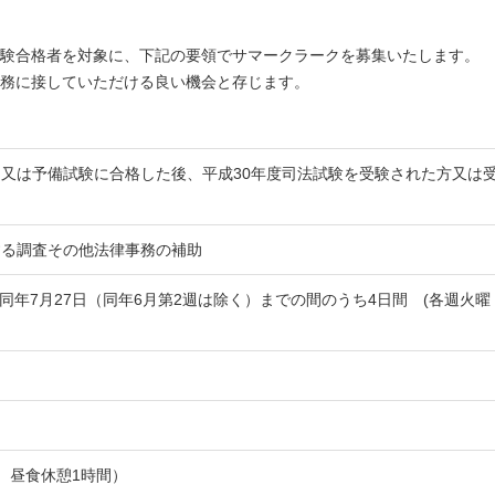
験合格者を対象に、下記の要領でサマークラークを募集いたします。
務に接していただける良い機会と存じます。
又は予備試験に合格した後、平成30年度司法試験を受験された方又は
する調査その他法律事務の補助
〜同年7月27日（同年6月第2週は除く）までの間のうち4日間 (各週火曜
）
うち、昼食休憩1時間）