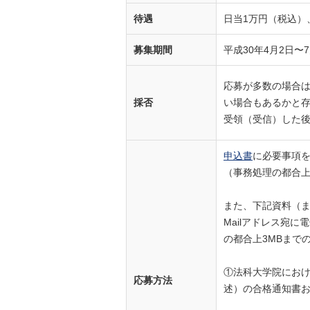
待遇
日当1万円（税込）
募集期間
平成30年4月2日
応募が多数の場合
採否
い場合もあるかと
受領（受信）した後
申込書
に必要事項
（事務処理の都合上
また、下記資料（ま
Mailアドレス宛
の都合上3MBまで
①法科大学院にお
応募方法
述）の合格通知書お