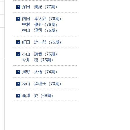
深田 美紀（77期）
内田 孝太郎（76期）
中村 優介（76期）
横山 淳司（76期）
な
町田 諒一郎（75期）
を
小山 詩音（75期）
今井 稜（75期）
河野 大悟（74期）
秋山 絵理子（70期）
-
新澤 純（69期）
口