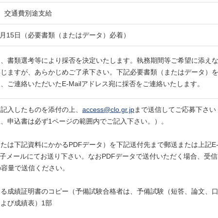
、交通費別途支給
〜7月15日（必要書類（またはデータ）必着）
は、書類選考等により採否を決定いたします。執務期間等ご希望に添え
存じますが、あらかじめご了承下さい。下記必要書類（またはデータ）
、ご連絡いただいたE-Mailアドレス宛に採否をご連絡いたします。
を記入したものを添付の上、
access@clo.gr.jp
まで送信してご応募下さい
、申込書は必ず1ページの範囲内でご記入下さい。）。
たは下記資料にかかるPDFデータ）を下記送付先まで郵送または上記E
に電子メールにてお送り下さい。なおPDFデータで送付いただく場合、受信
の容量で送信ください。
ける成績証明書のコピー（予備試験合格者は、予備試験（短答、論文、
よび成績表）1部