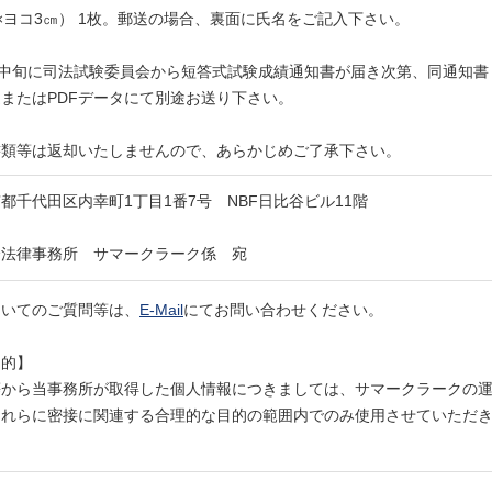
×ヨコ3㎝） 1枚。郵送の場合、裏面に氏名をご記入下さい。
月中旬に司法試験委員会から短答式試験成績通知書が届き次第、同通知書
またはPDFデータにて別途お送り下さい。
書類等は返却いたしませんので、あらかじめご了承下さい。
都千代田区内幸町
1
丁目
1
番
7
号
NBF
日比谷ビル
11
階
合法律事務所 サマークラーク係 宛
ついてのご質問等は、
E-Mail
にてお問い合わせください。
目的】
等から当事務所が取得した個人情報につきましては、サマークラークの
それらに密接に関連する合理的な目的の範囲内でのみ使用させていただ