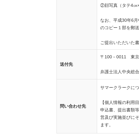
②顔写真（タテ4㎝
なお、平成30年6
のコピー１部を郵送
ご提出いただいた
〒
100
－
0011
東京
送付先
弁護士法人中央総
サマークラークに
【個人情報の利用
問い合わせ先
申込書、提出書類
営及び実施並びに
ます。