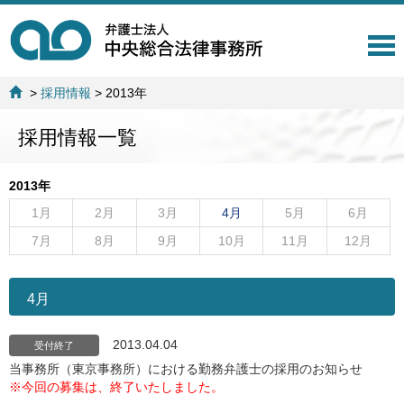
T
o
g
>
採用情報
>
2013年
g
l
採用情報一覧
e
n
a
2013年
v
i
1月
2月
3月
4月
5月
6月
g
7月
8月
9月
10月
11月
12月
a
t
i
o
4月
n
2013.04.04
受付終了
当事務所（東京事務所）における勤務弁護士の採用のお知らせ
※今回の募集は、終了いたしました。