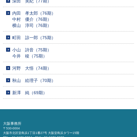
深田 美紀（77期）
内田 孝太郎（76期）
中村 優介（76期）
横山 淳司（76期）
町田 諒一郎（75期）
小山 詩音（75期）
今井 稜（75期）
河野 大悟（74期）
秋山 絵理子（70期）
新澤 純（69期）
大阪事務所
〒530-0004
大阪市北区堂島浜1丁目1番27号 大阪堂島浜タワー15階