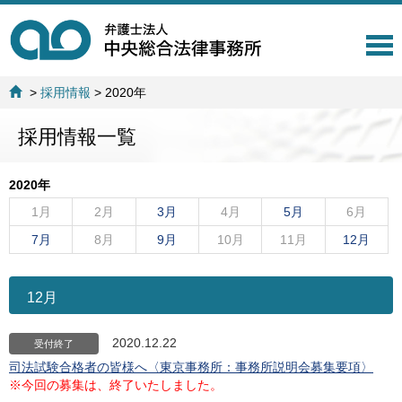
T
o
g
>
採用情報
>
2020年
g
l
採用情報一覧
e
n
a
2020年
v
i
1月
2月
3月
4月
5月
6月
g
7月
8月
9月
10月
11月
12月
a
t
i
o
12月
n
2020.12.22
受付終了
司法試験合格者の皆様へ〈東京事務所：事務所説明会募集要項〉
※今回の募集は、終了いたしました。