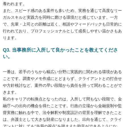
養われます。
また、スピード感のある案件も多いため、実務を通じて高度なリー
ガルスキルと実践力を同時に磨ける環境だと感じています。一方
で、先輩・上司との距離は近く、相談やフィードバックも日常的に
行われており、プロフェッショナルとして成長しやすい温かさもあ
ります。
Q3. 当事務所に入所して良かったことを教えてくださ
い。
一番は、若手のうちから幅広い分野に実践的に関われる環境がある
ことです。調査やメモ作成にとどまらず、クライアントとの打合せ
や方針検討など、案件の早い段階から責任を持って関わることがで
きます。
私のキャリアの転換点となったのは、入所して間もない段階で、金
融庁への出向の機会を得たことです。行政の立場から金融規制や監
督実務に触れる中で、法令解釈や制度設計の背景を理解できたこと
は、弁護士として大きな財産になりました。出向を通じて、クライ
アントに対しても“当局の視点”を踏まえた助言ができるようにな