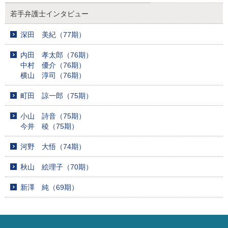
若手弁護士インタビュー
深田 美紀（77期）
内田 孝太郎（76期）
中村 優介（76期）
横山 淳司（76期）
町田 諒一郎（75期）
小山 詩音（75期）
今井 稜（75期）
河野 大悟（74期）
秋山 絵理子（70期）
新澤 純（69期）