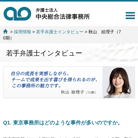
T
o
g
>
採用情報
>
若手弁護士インタビュー
>
秋山 絵理子（7
g
0期）
l
e
若手弁護士インタビュー
n
a
v
i
g
a
t
i
o
n
Q1. 東京事務所はどのような事件が多いのですか。