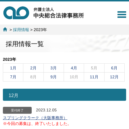
T
o
g
>
採用情報
>
2023年
g
l
採用情報一覧
e
n
a
2023年
v
i
1月
2月
3月
4月
5月
6月
g
7月
8月
9月
10月
11月
12月
a
t
i
o
12月
n
2023.12.05
受付終了
スプリングクラーク（大阪事務所）
※今回の募集は、終了いたしました。