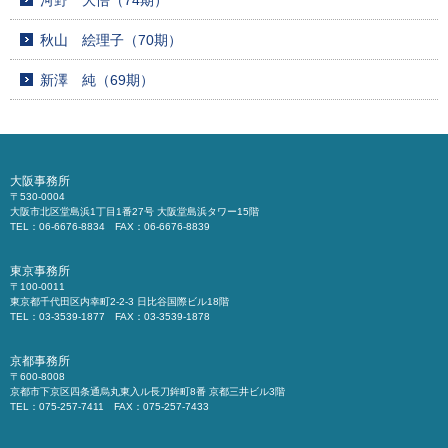
河野 大悟（74期）
秋山 絵理子（70期）
新澤 純（69期）
大阪事務所
〒530-0004
大阪市北区堂島浜1丁目1番27号 大阪堂島浜タワー15階
TEL：06-6676-8834 FAX：06-6676-8839
東京事務所
〒100-0011
東京都千代田区内幸町2-2-3 日比谷国際ビル18階
TEL：03-3539-1877 FAX：03-3539-1878
京都事務所
〒600-8008
京都市下京区四条通烏丸東入ル長刀鉾町8番 京都三井ビル3階
TEL：075-257-7411 FAX：075-257-7433