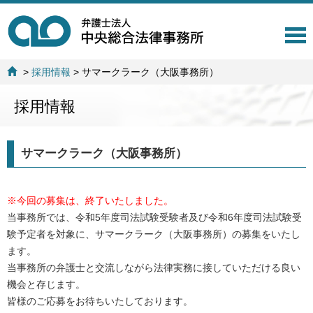
T
o
g
>
採用情報
>
サマークラーク（大阪事務所）
g
l
採用情報
e
n
a
v
サマークラーク（大阪事務所）
i
g
a
※今回の募集は、終了いたしました。
t
i
当事務所では、令和5年度司法試験受験者及び令和6年度司法試験受
o
験予定者を対象に、サマークラーク（大阪事務所）の募集をいたし
n
ます。
当事務所の弁護士と交流しながら法律実務に接していただける良い
機会と存じます。
皆様のご応募をお待ちいたしております。