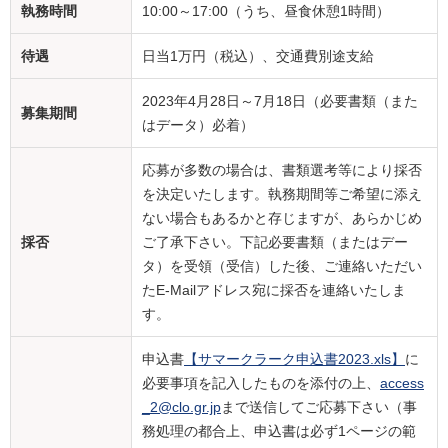
執務時間
10:00～17:00（うち、昼食休憩1時間）
待遇
日当1万円（税込）、交通費別途支給
2023年4月28日～7月18日（必要書類（また
募集期間
はデータ）必着）
応募が多数の場合は、書類選考等により採否
を決定いたします。執務期間等ご希望に添え
ない場合もあるかと存じますが、あらかじめ
採否
ご了承下さい。下記必要書類（またはデー
タ）を受領（受信）した後、ご連絡いただい
たE-Mailアドレス宛に採否を連絡いたしま
す。
申込書
【サマークラーク申込書2023.xls】
に
必要事項を記入したものを添付の上、
access
_2@clo.gr.jp
まで送信してご応募下さい（事
務処理の都合上、申込書は必ず1ページの範