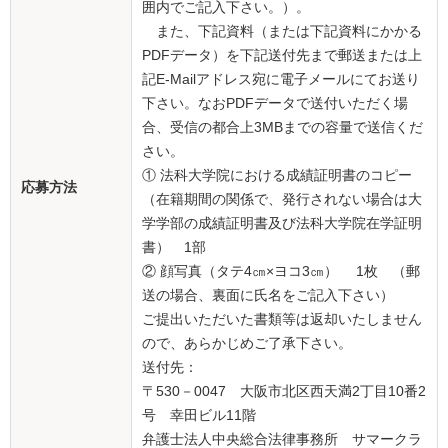
囲内でご記入下さい。）。
また、下記資料（または下記資料にかかる
PDFデータ）を下記送付先まで郵送または上
記E-Mailアドレス宛に電子メールにてお送り
下さい。なおPDFデータで送付いただく場
合、受信の都合上3MBまでの容量で送信くだ
さい。
① 法科大学院における成績証明書のコピー
応募方法
（在籍期間の関係で、発行されない場合は大
学学部の成績証明書及び法科大学院在学証明
書） 1部
② 顔写真（タテ4㎝×ヨコ3㎝） 1枚 （郵
送の場合、裏面に氏名をご記入下さい）
ご提出いただいた書類等は返却いたしません
ので、あらかじめご了承下さい。
送付先：
〒530－0047 大阪市北区西天満2丁目10番2
号 幸田ビル11階
弁護士法人中央総合法律事務所 サマークラ