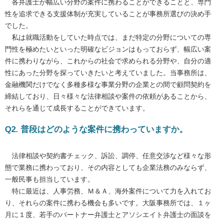
各弁護士が幅広い分野の案件に携わることができることと、専門
性を追求できる支援体制が充実していることが事務所選びの決め手
でした。
私は就職活動をしていた時点では、まだ特定の分野についての専
門性を極めたいといった明確なビジョンはもっておらず、幅広い案
件に携わりながら、これからの社会で求められる分野や、自分の適
性にあった分野を探っていきたいと考えていました。当事務所は、
金融機関だけでなく多種多様な事業分野の企業との間で顧問契約を
締結しており、日々様々な法律相談や案件の依頼があることから、
それらを通じて成長することができています。
Q2. 普段はどのような案件に携わっていますか。
法律相談や契約書チェック、訴訟、調停、任意交渉など様々な形
態で業務に携わっており、その内容としても企業法務のみならず、
一般民事も担当しています。
特に最近は、人事労務、Ｍ＆Ａ、海外案件について力を入れてお
り、それらの案件に携わる機会も多いです。大阪事務所では、１ヶ
月に１度、若手のパートナー弁護士とアソシエイト弁護士の面談を