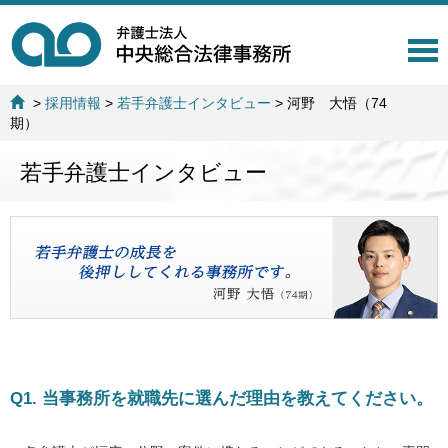
T
o
g
>
採用情報
>
若手弁護士インタビュー
>
河野 大悟（74
g
期）
l
e
若手弁護士インタビュー
n
a
v
i
g
a
t
i
o
n
Q1. 当事務所を就職先に選んだ理由を教えてください。