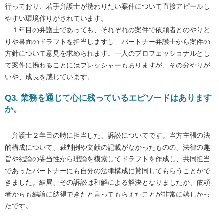
行っており、若手弁護士が携わりたい案件について直接アピールし
やすい環境作りがされています。
１年目の弁護士であっても、それぞれの案件で依頼者とのやりと
りや書面のドラフトを担当しますし、パートナー弁護士から案件の
方針について意見を求められます。一人のプロフェッショナルとし
て案件に携わることにはプレッシャーもありますが、その分やりが
いや、成長を感じています。
Q3. 業務を通じて心に残っているエピソードはあります
か。
弁護士２年目の時に担当した、訴訟についてです。当方主張の法
的構成について、裁判例や文献の記載がなかったものの、法律の趣
旨や結論の妥当性から理論を模索してドラフトを作成し、共同担当
であったパートナーにも自分の法律構成に賛同してもらうことがで
きました。結局、その訴訟は和解による解決となりましたが、依頼
者からも結論に納得できたと言ってもらえたことが非常に嬉しかっ
たです。