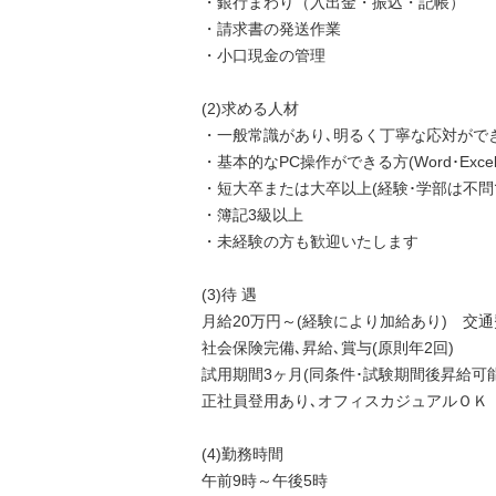
・銀行まわり（入出金・振込・記帳）
・請求書の発送作業
・小口現金の管理
(2)求める人材
・一般常識があり､明るく丁寧な応対がで
・基本的なPC操作ができる方(Word･Excel
・短大卒または大卒以上(経験･学部は不問
・簿記3級以上
・未経験の方も歓迎いたします
(3)待 遇
月給20万円～(経験により加給あり) 交
社会保険完備､昇給､賞与(原則年2回)
試用期間3ヶ月(同条件･試験期間後昇給可
正社員登用あり､オフィスカジュアルＯＫ
(4)勤務時間
午前9時～午後5時