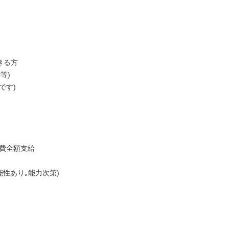
きる方
等)
です)
通費全額支給
能性あり｡能力次第)