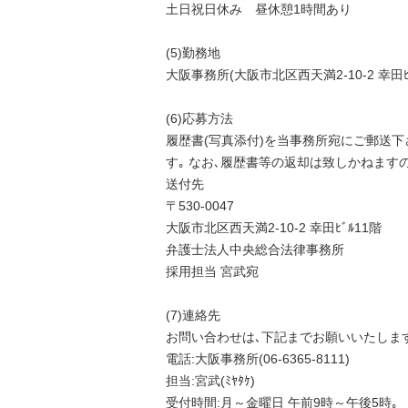
土日祝日休み 昼休憩1時間あり
(5)勤務地
大阪事務所(大阪市北区西天満2-10-2 幸田ﾋﾞ
(6)応募方法
履歴書(写真添付)を当事務所宛にご郵送
す｡ なお､履歴書等の返却は致しかねます
送付先
〒530-0047
大阪市北区西天満2-10-2 幸田ﾋﾞﾙ11階
弁護士法人中央総合法律事務所
採用担当 宮武宛
(7)連絡先
お問い合わせは､下記までお願いいたしま
電話:大阪事務所(06-6365-8111)
担当:宮武(ﾐﾔﾀｹ)
受付時間:月～金曜日 午前9時～午後5時｡