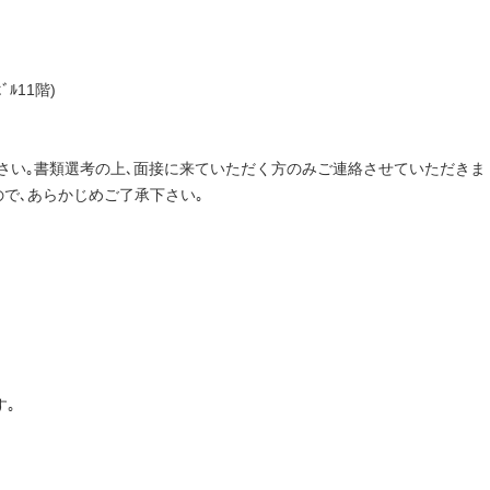
ﾙ11階)
下さい｡書類選考の上､面接に来ていただく方のみご連絡させていただきま
ので､あらかじめご了承下さい｡
す｡