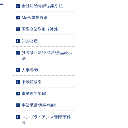
い
会社法/金融商品取引法
M&A/事業再編
国際企業取引（渉外）
知的財産
独占禁止法/下請法/景品表示
法
人事/労務
不動産取引
事業再生/倒産
事業承継/家事/相続
コンプライアンス/刑事事件
等