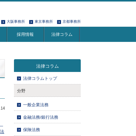
大阪事務所
東京事務所
京都事務所
採用情報
法律コラム
法律コラム
法律コラムトップ
分野
一般企業法務
.14
金融法務/銀行法務
、
保険法務
法