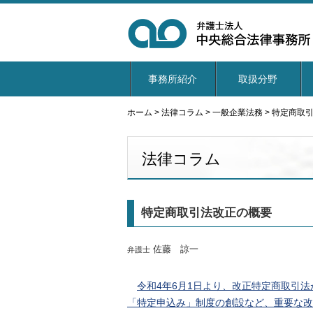
事務所紹介
取扱分野
ホーム
>
法律コラム
>
一般企業法務
>
特定商取
法律コラム
特定商取引法改正の概要
佐藤 諒一
弁護士
令和4年6月1日より、改正特定商取引
「特定申込み」制度の創設など、重要な改