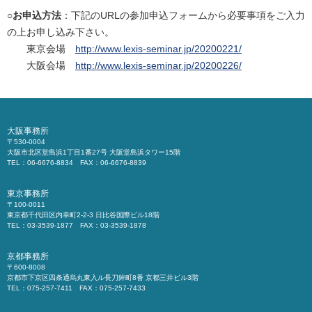
○お申込方法
：下記のURLの参加申込フォームから必要事項をご入力
の上お申し込み下さい。
東京会場
http://www.lexis-seminar.jp/20200221/
大阪会場
http://www.lexis-seminar.jp/20200226/
大阪事務所
〒530-0004
大阪市北区堂島浜1丁目1番27号 大阪堂島浜タワー15階
TEL：06-6676-8834 FAX：06-6676-8839
東京事務所
〒100-0011
東京都千代田区内幸町2-2-3 日比谷国際ビル18階
TEL：03-3539-1877 FAX：03-3539-1878
京都事務所
〒600-8008
京都市下京区四条通烏丸東入ル長刀鉾町8番 京都三井ビル3階
TEL：075-257-7411 FAX：075-257-7433