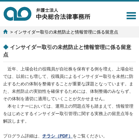
T
o
g
>
インサイダー取引の未然防止と情報管理に係る留意点
g
l
e
◆
インサイダー取引の未然防止と情報管理に係る留意
n
点
a
v
近年、上場会社の役職員が自社株を保有する例を増え、上場会社
i
では、以前にも増して、役職員によるインサイダー取引を未然に防
g
a
止するための体制を整備することが重要な課題となっています。ま
t
た、未然防止の実効性を確保するためには、体制整備のみならず、
i
その体制を適切に適用していくことが欠かせません。
o
本セミナーにおいては、運用上の問題点等も踏まえて、情報管理
n
をはじめとするインサイダー取引管理に関する実務上の留意点等を
解説します。
プログラム詳細は、
チラシ（PDF）
をご覧ください。