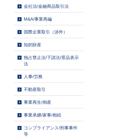
会社法/金融商品取引法
M&A/事業再編
国際企業取引（渉外）
知的財産
独占禁止法/下請法/景品表示
法
人事/労務
不動産取引
事業再生/倒産
事業承継/家事/相続
コンプライアンス/刑事事件
等