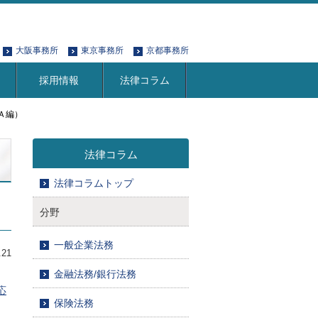
大阪事務所
東京事務所
京都事務所
採用情報
法律コラム
Ａ編）
法律コラム
法律コラムトップ
分野
一般企業法務
.21
金融法務/銀行法務
応
保険法務