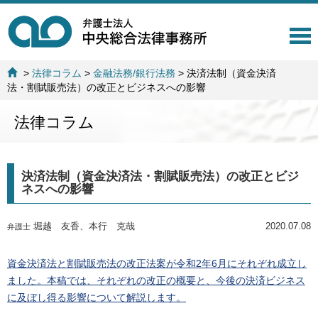
T
o
g
>
法律コラム
>
金融法務/銀行法務
>
決済法制（資金決済
g
法・割賦販売法）の改正とビジネスへの影響
l
e
法律コラム
n
a
v
i
決済法制（資金決済法・割賦販売法）の改正とビジ
g
ネスへの影響
a
t
i
堀越 友香、本行 克哉
2020.07.08
弁護士
o
n
資金決済法と割賦販売法の改正法案が令和2年6月にそれぞれ成立し
ました。本稿では、それぞれの改正の概要と、今後の決済ビジネス
に及ぼし得る影響について解説します。