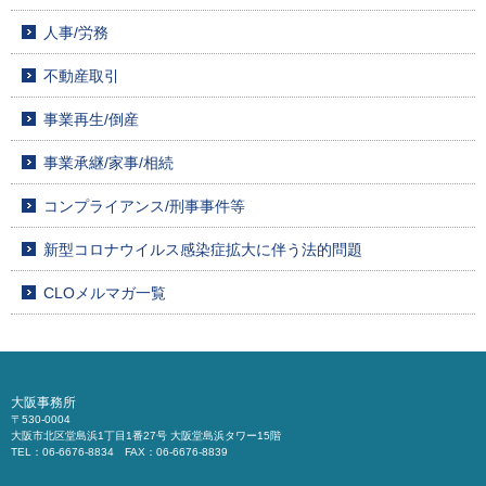
人事/労務
不動産取引
事業再生/倒産
事業承継/家事/相続
コンプライアンス/刑事事件等
新型コロナウイルス感染症拡大に伴う法的問題
CLOメルマガ一覧
大阪事務所
〒530-0004
大阪市北区堂島浜1丁目1番27号 大阪堂島浜タワー15階
TEL：06-6676-8834 FAX：06-6676-8839