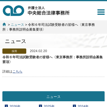
T
o
g
>
ニュース
>
令和６年司法試験受験者の皆様へ〈東京事務
g
所：事務所説明会募集要項〉
l
e
ニュース
n
a
v
2024.02.20
採用
i
令和６年司法試験受験者の皆様へ〈東京事務所：事務所説明会募集
g
要項〉
a
t
詳細は
こちら
i
o
n
ニュース
2026年
2025年
2024年