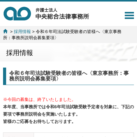
T
o
g
>
採用情報
>
令和６年司法試験受験者の皆様へ〈東京事務
g
所：事務所説明会募集要項〉
l
e
採用情報
n
a
v
i
令和６年司法試験受験者の皆様へ〈東京事務所：事
g
務所説明会募集要項〉
a
t
i
※今回の募集は、終了いたしました。
o
n
本年度、当事務所では令和6年司法試験受験予定者を対象に、下記の
要項で事務所説明会を実施いたします。
皆様のご応募をお待ちしております。