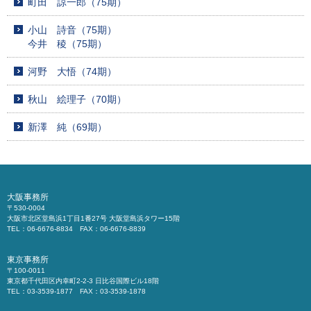
町田 諒一郎（75期）
小山 詩音（75期）
今井 稜（75期）
河野 大悟（74期）
秋山 絵理子（70期）
新澤 純（69期）
大阪事務所
〒530-0004
大阪市北区堂島浜1丁目1番27号 大阪堂島浜タワー15階
TEL：06-6676-8834 FAX：06-6676-8839
東京事務所
〒100-0011
東京都千代田区内幸町2-2-3 日比谷国際ビル18階
TEL：03-3539-1877 FAX：03-3539-1878