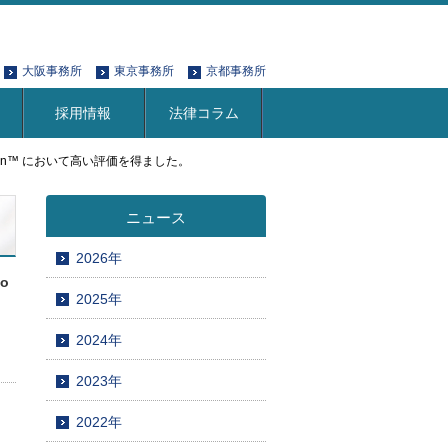
大阪事務所
東京事務所
京都事務所
採用情報
法律コラム
atch in Japan™ において高い評価を得ました。
ニュース
2026年
 o
2025年
2024年
2023年
2022年