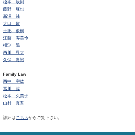
榎本 辰則
藤野 琢也
新澤 純
大口 敬
土肥 俊樹
江藤 寿美怜
橿渕 陽
西川 昇大
久保 貴裕
Family Law
西中 宇紘
冨川 諒
松本 久美子
山村 真吾
詳細は
こちら
からご覧下さい。