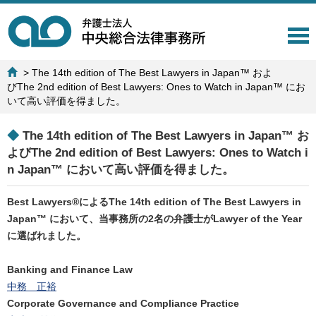
T
o
g
>
The 14th edition of The Best Lawyers in Japan™ およ
g
びThe 2nd edition of Best Lawyers: Ones to Watch in Japan™ にお
l
いて高い評価を得ました。
e
n
a
◆
The 14th edition of The Best Lawyers in Japan™ お
v
よびThe 2nd edition of Best Lawyers: Ones to Watch i
i
n Japan™ において高い評価を得ました。
g
a
Best Lawyers®によるThe 14th edition of The Best Lawyers in
t
i
Japan™ において、当事務所の2名の弁護士がLawyer of the Year
o
に選ばれました。
n
Banking and Finance Law
中務 正裕
Corporate Governance and Compliance Practice