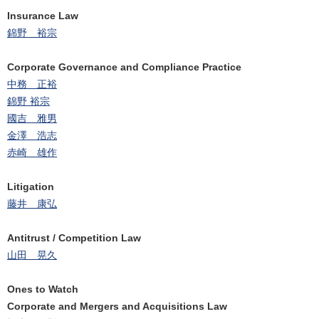
Insurance Law
錦野 裕宗
Corporate Governance and Compliance Practice
中務 正裕
錦野 裕宗
國吉 雅男
金澤 浩志
赤崎 雄作
Litigation
藤井 康弘
Antitrust / Competition Law
山田 晃久
Ones to Watch
Corporate and Mergers and Acquisitions Law