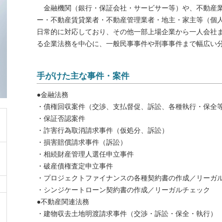
金融機関（銀行・保証会社・サービサー等）や、不動産業
ー・不動産賃貸業者・不動産管理業者・地主・家主等（個
日常的に対応しており、その他一部上場企業から一人会社
る企業法務を中心に、一般民事事件や刑事事件まで幅広い
手がけた主な事件・案件
●金融法務
・債権回収案件（交渉、支払督促、訴訟、各種執行・保全
・保証否認案件
・詐害行為取消請求事件（仮処分、訴訟）
・損害賠償請求事件（訴訟）
・相続財産管理人選任申立事件
・破産債権査定申立事件
・プロジェクトファイナンスの各種契約書の作成／リーガ
・シンジケートローン契約書の作成／リーガルチェック
●不動産関連法務
・建物収去土地明渡請求事件（交渉・訴訟・保全・執行）