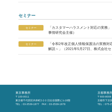
セミナー
「カスタマーハラスメント対応の実務」（
セミナー
事情研究会主催）
「令和2年改正個人情報保護法の実務対
セミナー
解説～」（2021年5月27日、株式会社
東京事務所
京都事務
〒100-0011
〒600-8008
東京都千代田区内幸町2-2-3 日比谷国際ビル18階
京都市下京区
TEL：03-3539-1877 FAX：03-3539-1878
TEL：075-2