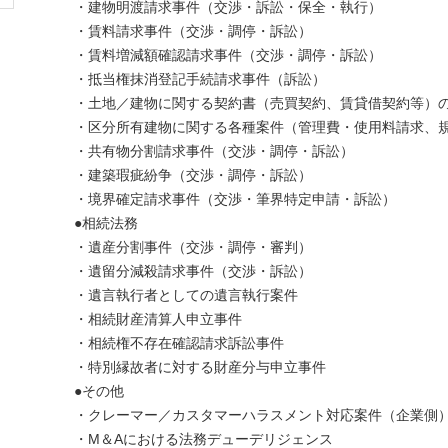
・建物明渡請求事件（交渉・訴訟・保全・執行）
・賃料請求事件（交渉・調停・訴訟）
・賃料増減額確認請求事件（交渉・調停・訴訟）
・抵当権抹消登記手続請求事件（訴訟）
・土地／建物に関する契約書（売買契約、賃貸借契約等）
・区分所有建物に関する各種案件（管理費・使用料請求、
・共有物分割請求事件（交渉・調停・訴訟）
・建築瑕疵紛争（交渉・調停・訴訟）
・境界確定請求事件（交渉・筆界特定申請・訴訟）
●相続法務
・遺産分割事件（交渉・調停・審判）
・遺留分減殺請求事件（交渉・訴訟）
・遺言執行者としての遺言執行案件
・相続財産清算人申立事件
・相続権不存在確認請求訴訟事件
・特別縁故者に対する財産分与申立事件
●その他
・クレーマー／カスタマーハラスメント対応案件（企業側
・M＆Aにおける法務デューデリジェンス