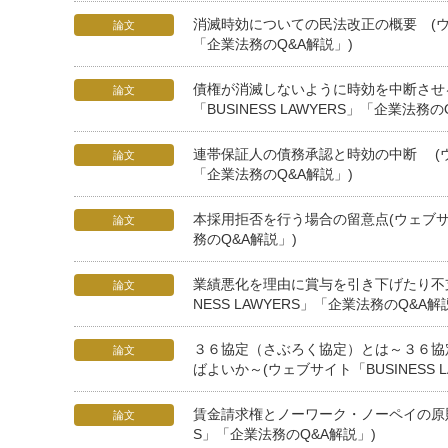
消滅時効についての民法改正の概要 (ウェブ
論文
「企業法務のQ&A解説」)
債権が消滅しないように時効を中断させ
論文
「BUSINESS LAWYERS」「企業法務の
連帯保証人の債務承認と時効の中断 (ウェブ
論文
「企業法務のQ&A解説」)
本採用拒否を行う場合の留意点(ウェブサイト
論文
務のQ&A解説」)
業績悪化を理由に賞与を引き下げたり不支
論文
NESS LAWYERS」「企業法務のQ&A解
３６協定（さぶろく協定）とは～３６協
論文
ばよいか～(ウェブサイト「BUSINESS 
賃金請求権とノーワーク・ノーペイの原則(ウ
論文
S」「企業法務のQ&A解説」)