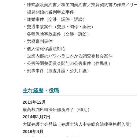
・株式譲渡契約書／株主間契約書／投資契約書の作成／リ
・後見開始の審判申立事件
・離婚事件（交渉・調停・訴訟）
・交通事故案件（交渉・調停・訴訟）
・各種保険事故案件（交渉・訴訟）
・労働審判事件
・個人情報保護法対応
・企業内部のパワハラにかかる調査委員会案件
・公害等調整委員会関与の公害事件（住民側）
・刑事事件（捜査弁護・公判弁護）
主な経歴・役職
2013年12月
最高裁判所司法研修所終了（66期）
2014年1月7日
大阪弁護士会登録（弁護士法人中央総合法律事務所入所）
2016年4月