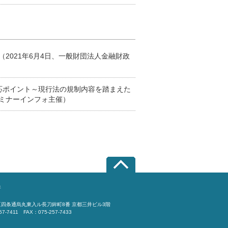
2021年6月4日、一般財団法人金融財政
応ポイント～現行法の規制内容を踏まえた
セミナーインフォ主催）
所
四条通烏丸東入ル長刀鉾町8番 京都三井ビル3階
57-7411 FAX：075-257-7433