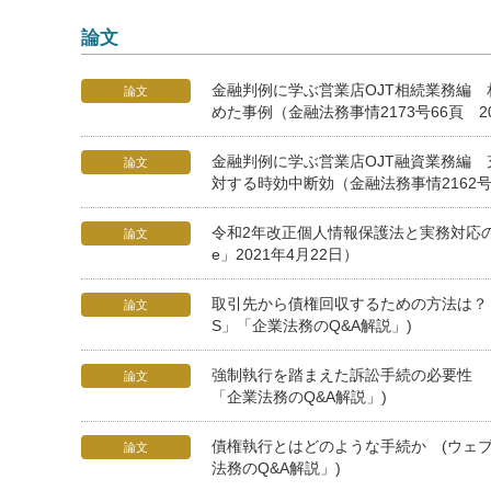
論文
金融判例に学ぶ営業店OJT相続業務編
論文
めた事例（金融法務事情2173号66頁 20
金融判例に学ぶ営業店OJT融資業務編
論文
対する時効中断効（金融法務事情2162号8
令和2年改正個人情報保護法と実務対応のポ
論文
e」2021年4月22日）
取引先から債権回収するための方法は？ (ウ
論文
S」「企業法務のQ&A解説」)
強制執行を踏まえた訴訟手続の必要性 (ウェ
論文
「企業法務のQ&A解説」)
債権執行とはどのような手続か (ウェブサイ
論文
法務のQ&A解説」)