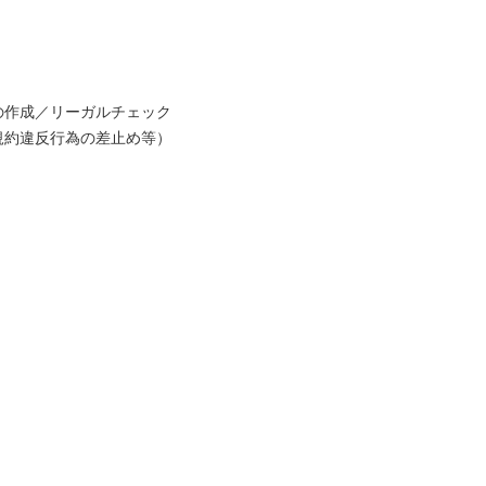
の作成／リーガルチェック
規約違反行為の差止め等）
）