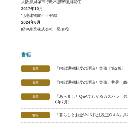
大阪府貝塚市行政不服審理員就任
2017年10月
宅地建物取引士登録
2024年6月
紀伊産業株式会社 監査役
書籍
「内部通報制度の理論と実務〔第2版〕」
書籍
「内部通報制度の理論と実務」共著（商事
書籍
「あらましとQ&Aでわかるカスハラ」共
書籍
0年7月）
「暮らしとお金Vol.6 民法改正Q＆A」
書籍