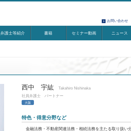
お問い合わせ
弁護士等紹介
書籍
セミナー動画
ニュース
西中 宇紘
Takahiro Nishinaka
社員弁護士 パートナー
大阪
特色・得意分野など
金融法務・不動産関連法務・相続法務を主たる取り扱い