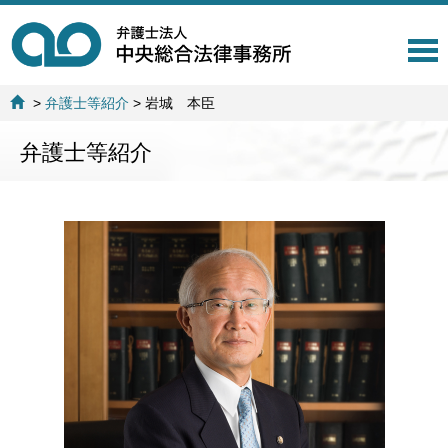
T
o
g
>
弁護士等紹介
>
岩城 本臣
g
l
弁護士等紹介
e
n
a
v
i
g
a
t
i
o
n