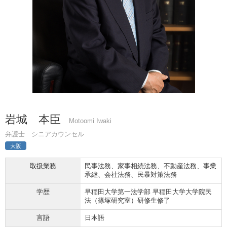
岩城 本臣
Motoomi Iwaki
弁護士 シニアカウンセル
大阪
取扱業務
民事法務、家事相続法務、不動産法務、事業
承継、会社法務、民暴対策法務
学歴
早稲田大学第一法学部 早稲田大学大学院民
法（篠塚研究室）研修生修了
言語
日本語