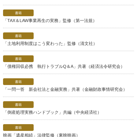
書籍
「TAX＆LAW事業再生の実務」監修（第一法規）
書籍
「土地利用制度はこう変わった」監修（清文社）
書籍
「債権回収必携 執行トラブルQ＆A」共著（経済法令研究会）
書籍
「一問一答 新会社法と金融実務」共著（金融財政事情研究会）
書籍
「倒産処理実務ハンドブック」共編（中央経済社）
書籍
映画「遺産相続」法律監修（東映映画）