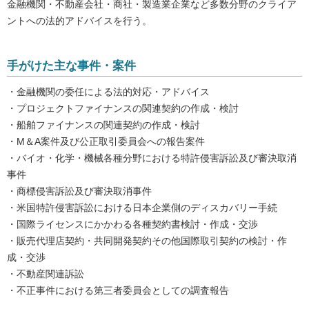
金融機関・不動産会社・商社・製造業企業など多数分野のクライア
ントへの法的アドバイスを行う。
手がけた主な事件・案件
・金融機関の委任による法的対応・アドバイス
・プロジェクトファイナンスの関連契約の作成・検討
・船舶ファイナンスの関連契約の作成・検討
・M＆A案件及び公正取引委員会への報告案件
・バイオ・化学・機械各種分野における特許侵害訴訟及び審決取消
事件
・商標侵害訴訟及び審決取消事件
・米国特許侵害訴訟における日本企業側のディスカバリー手続
・国際ライセンスにかかわる各種契約書検討・作成・交渉
・販売代理店契約・共同開発契約その他国際取引契約の検討・作
成・交渉
・不動産関連訴訟
・不正事件における第三者委員会としての調査報告