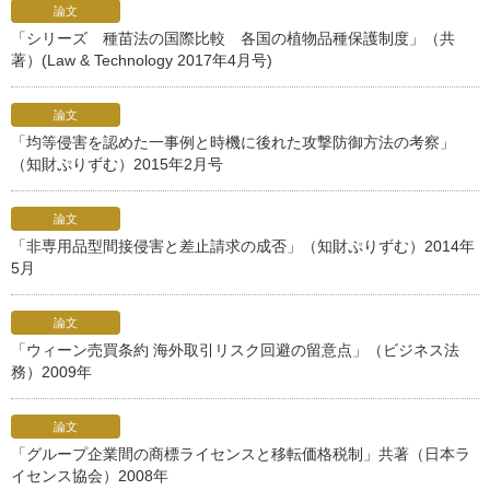
論文
「シリーズ 種苗法の国際比較 各国の植物品種保護制度」（共
著）(Law & Technology 2017年4月号)
論文
「均等侵害を認めた一事例と時機に後れた攻撃防御方法の考察」
（知財ぷりずむ）2015年2月号
論文
「非専用品型間接侵害と差止請求の成否」（知財ぷりずむ）2014年
5月
論文
「ウィーン売買条約 海外取引リスク回避の留意点」（ビジネス法
務）2009年
論文
「グループ企業間の商標ライセンスと移転価格税制」共著（日本ラ
イセンス協会）2008年