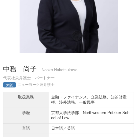
中務 尚子
Naoko Nakatsukasa
代表社員弁護士 パートナー
ニューヨーク州弁護士
大阪
取扱業務
金融・ファイナンス、企業法務、知的財産
権、渉外法務、一般民事
学歴
京都大学法学部、Northwestern Pritzker Sch
ool of Law
言語
日本語／英語