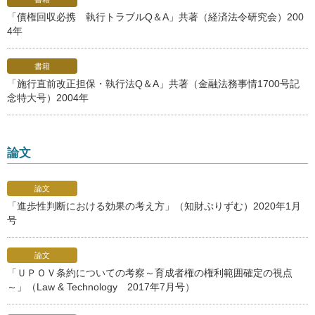
「債権回収必携 執行トラブルQ＆A」共著（経済法令研究会）200
4年
書籍
「施行直前改正担保・執行法Q＆A」共著（金融法務事情1700号記
念特大号）2004年
論文
論文
「進歩性判断における効果の考え方」（知財ぷりずむ）2020年1月
号
論文
「ＵＰＯＶ条約についての考察～育成者権の権利範囲確定の視点
～」（Law & Technology 2017年7月号）