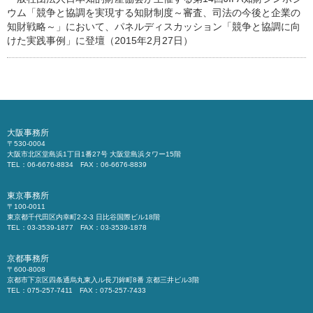
ウム「競争と協調を実現する知財制度～審査、司法の今後と企業の
知財戦略～」において、パネルディスカッション「競争と協調に向
けた実践事例」に登壇（2015年2月27日）
大阪事務所
〒530-0004
大阪市北区堂島浜1丁目1番27号 大阪堂島浜タワー15階
TEL：06-6676-8834 FAX：06-6676-8839
東京事務所
〒100-0011
東京都千代田区内幸町2-2-3 日比谷国際ビル18階
TEL：03-3539-1877 FAX：03-3539-1878
京都事務所
〒600-8008
京都市下京区四条通烏丸東入ル長刀鉾町8番 京都三井ビル3階
TEL：075-257-7411 FAX：075-257-7433