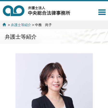
T
o
g
>
弁護士等紹介
>
中務 尚子
g
l
弁護士等紹介
e
n
a
v
i
g
a
t
i
o
n