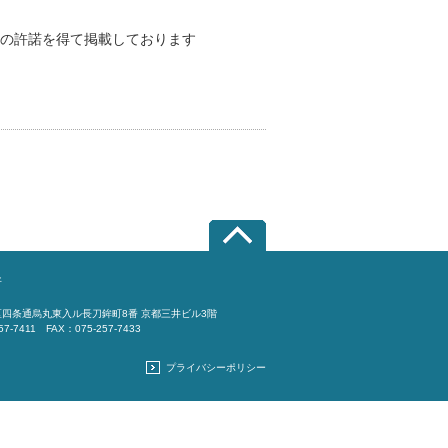
、同社の許諾を得て掲載しております
所
四条通烏丸東入ル長刀鉾町8番 京都三井ビル3階
57-7411 FAX：075-257-7433
プライバシーポリシー