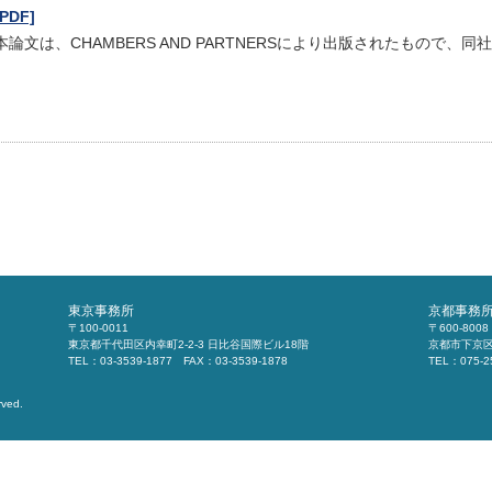
[PDF]
本論文は、CHAMBERS AND PARTNERSにより出版されたもので
東京事務所
京都事務
〒100-0011
〒600-8008
東京都千代田区内幸町2-2-3 日比谷国際ビル18階
京都市下京区
TEL：03-3539-1877 FAX：03-3539-1878
TEL：075-2
rved.