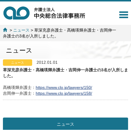
T
o
g
>
ニュース
>
草深充彦弁護士・髙橋瑛輝弁護士・吉岡伸一
g
弁護士の3名が入所しました。
l
e
ニュース
n
a
v
2012.01.01
ニュース
i
草深充彦弁護士・髙橋瑛輝弁護士・吉岡伸一弁護士の3名が入所しま
g
した。
a
t
髙橋瑛輝弁護士：
https://www.clo.jp/lawyers/150/
i
吉岡伸一弁護士：
https://www.clo.jp/lawyers/158/
o
n
ニュース