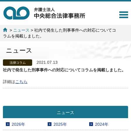
T
o
g
>
ニュース
>
社内で発生した刑事事件への対応についてコ
g
ラムを掲載しました。
l
e
ニュース
n
a
v
2021.07.13
法律コラム
i
社内で発生した刑事事件への対応についてコラムを掲載しました。
g
a
詳細は
こちら
t
i
o
n
ニュース
2026年
2025年
2024年