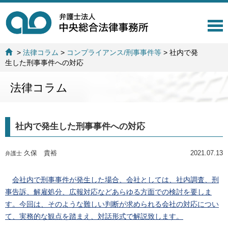
T
o
g
>
法律コラム
>
コンプライアンス/刑事事件等
>
社内で発
g
生した刑事事件への対応
l
e
法律コラム
n
a
v
i
社内で発生した刑事事件への対応
g
a
t
久保 貴裕
2021.07.13
弁護士
i
o
n
会社内で刑事事件が発生した場合、会社としては、社内調査、刑
事告訴、解雇処分、広報対応などあらゆる方面での検討を要しま
す。今回は、そのような難しい判断が求められる会社の対応につい
て、実務的な観点を踏まえ、対話形式で解説致します。