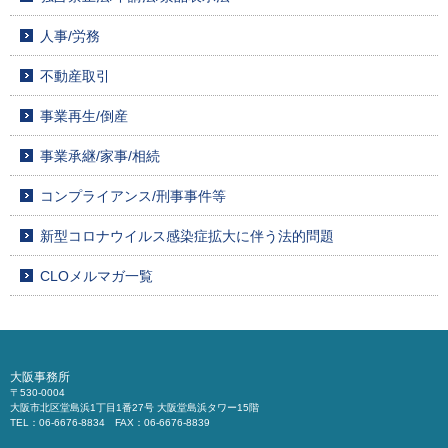
人事/労務
不動産取引
事業再生/倒産
事業承継/家事/相続
コンプライアンス/刑事事件等
新型コロナウイルス感染症拡大に伴う法的問題
CLOメルマガ一覧
大阪事務所
〒530-0004
大阪市北区堂島浜1丁目1番27号 大阪堂島浜タワー15階
TEL：06-6676-8834 FAX：06-6676-8839