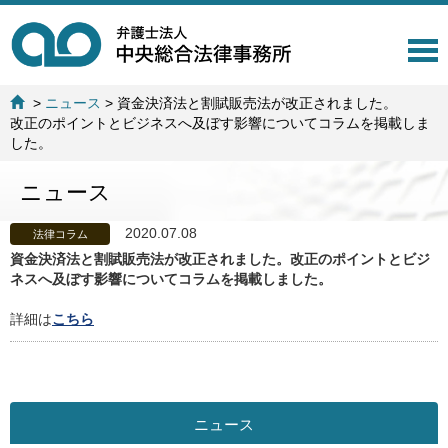
T
o
g
>
ニュース
>
資金決済法と割賦販売法が改正されました。
g
改正のポイントとビジネスへ及ぼす影響についてコラムを掲載しま
l
した。
e
n
ニュース
a
v
i
2020.07.08
法律コラム
g
資金決済法と割賦販売法が改正されました。改正のポイントとビジ
a
ネスへ及ぼす影響についてコラムを掲載しました。
t
i
詳細は
こちら
o
n
ニュース