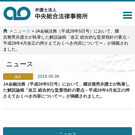
T
o
g
>
ニュース
>
JA金融法務（平成28年5日号）において、國
g
吉雅男弁護士が執筆した解説論稿「改正 総合的な監督指針の要点－
l
平成28年4月改正の押さえておくべき内容についてー」が掲載され
e
ました。
n
a
ニュース
v
i
g
2016.05.06
論文
a
JA金融法務（平成28年5日号）において、國吉雅男弁護士が執筆し
t
た解説論稿「改正 総合的な監督指針の要点－平成28年4月改正の押
i
さえておくべき内容についてー」が掲載されました。
o
n
ニュース