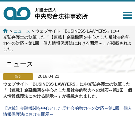
T
o
g
>
ニュース
>
ウェブサイト「BUSINESS LAWYERS」に中
g
光弘弁護士の執筆した「【連載】金融機関を中心とした反社会的勢
l
力への対応～第1回 個人情報保護法における開示～」が掲載されま
e
した。
n
a
ニュース
v
i
g
2016.04.21
論文
a
ウェブサイト「BUSINESS LAWYERS」に中光弘弁護士の執筆した
t
「【連載】金融機関を中心とした反社会的勢力への対応～第1回 個
i
人情報保護法における開示～」が掲載されました。
o
n
【連載】金融機関を中心とした反社会的勢力への対応～第1回 個人
情報保護法における開示～