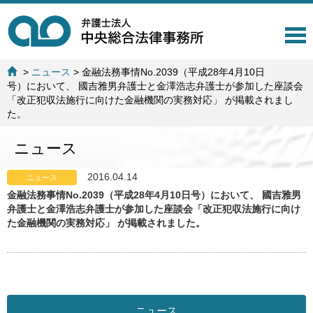
T
o
g
>
ニュース
>
金融法務事情No.2039（平成28年4月10日
g
号）において、 國吉雅男弁護士と金澤浩志弁護士が参加した座談会
l
「改正犯収法施行に向けた金融機関の実務対応」 が掲載されまし
e
た。
n
a
ニュース
v
i
g
2016.04.14
ニュース
a
金融法務事情No.2039（平成28年4月10日号）において、 國吉雅男
t
弁護士と金澤浩志弁護士が参加した座談会「改正犯収法施行に向け
i
た金融機関の実務対応」 が掲載されました。
o
n
ニュース