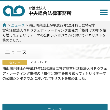
T
o
g
>
ニュース
>
浦山周弁護士が平成27年12月19日に特定非
g
営利活動法人ＮＰＯフェア・レーティング主催の「格付け30年を振
l
り返って」というテーマの公開シンポジウムにおいてパネリストを
e
務めました。
n
a
ニュース
v
i
g
2015.12.19
セミナー
a
浦山周弁護士が平成27年12月19日に特定非営利活動法人ＮＰＯフェ
t
ア・レーティング主催の「格付け30年を振り返って」というテーマ
i
の公開シンポジウムにおいてパネリストを務めました。
o
n
ニュース