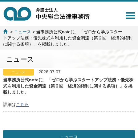
T
o
g
>
ニュース
>
当事務所公式noteに、「ゼロから学ぶスター
g
トアップ法務：優先株式を利用した資金調達（第２回 経済的権利
l
に関する条項）」を掲載しました。
e
n
ニュース
a
v
i
2026.07.07
ニュース
g
当事務所公式noteに、「ゼロから学ぶスタートアップ法務：優先株
a
式を利用した資金調達（第２回 経済的権利に関する条項）」を掲
t
載しました。
i
o
詳細は
こちら
n
ニュース