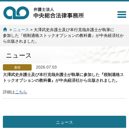
T
o
g
>
ニュース
>
大澤武史弁護士及び本行克哉弁護士が執筆に
g
参加した『税制適格ストックオプションの教科書』が中央経済社か
l
ら出版されました。
e
n
ニュース
a
v
i
2026.07.03
書籍
g
大澤武史弁護士及び本行克哉弁護士が執筆に参加した『税制適格ス
a
トックオプションの教科書』が中央経済社から出版されました。
t
i
詳細は
こちら
o
n
ニュース