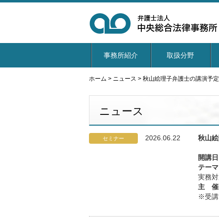
事務所紹介
取扱分野
ホーム
>
ニュース
>
秋山絵理子弁護士の講演予定
ニュース
2026.06.22
秋山絵
セミナー
開講日
テーマ
実務対
主 催
※受講