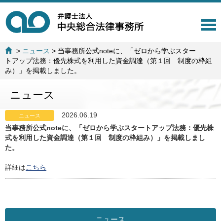
T
o
g
>
ニュース
>
当事務所公式noteに、「ゼロから学ぶスター
g
トアップ法務：優先株式を利用した資金調達（第１回 制度の枠組
l
み）」を掲載しました。
e
n
ニュース
a
v
i
2026.06.19
ニュース
g
当事務所公式noteに、「ゼロから学ぶスタートアップ法務：優先株
a
式を利用した資金調達（第１回 制度の枠組み）」を掲載しまし
t
た。
i
o
詳細は
こちら
n
ニュース